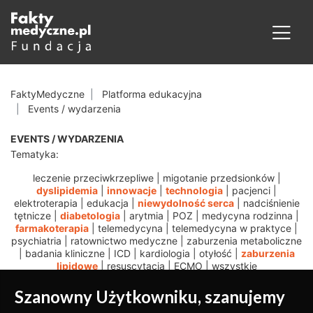
FaktyMedyczne
Platforma edukacyjna
Events / wydarzenia
EVENTS / WYDARZENIA
Tematyka:
leczenie przeciwkrzepliwe
|
migotanie przedsionków
|
dyslipidemia
|
innowacje
|
technologia
|
pacjenci
|
elektroterapia
|
edukacja
|
niewydolność serca
|
nadciśnienie
tętnicze
|
diabetologia
|
arytmia
|
POZ
|
medycyna rodzinna
|
farmakoterapia
|
telemedycyna
|
telemedycyna w praktyce
|
psychiatria
|
ratownictwo medyczne
|
zaburzenia metaboliczne
|
badania kliniczne
|
ICD
|
kardiologia
|
otyłość
|
zaburzenia
lipidowe
|
resuscytacja
|
ECMO
|
wszystkie
Szanowny Użytkowniku, szanujemy