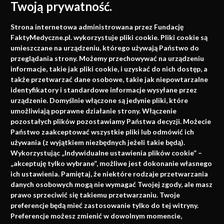
Twoją prywatność.
Medycyna oparta na
Strona internetowa administrowana przez Fundację
faktach
FaktyMedyczne.pl. wykorzystuje pliki cookie. Pliki cookie są
umieszczane na urządzeniu, którego używają Państwo do
Konferencje, szkolenia, e-learning, wydawnictwo
przeglądania strony. Możemy przechowywać na urządzeniu
informacje, takie jak pliki cookie, i uzyskać do nich dostęp, a
także przetwarzać dane osobowe, takie jak niepowtarzalne
identyfikatory i standardowe informacje wysyłane przez
urządzenie. Domyślnie włączone są jedynie pliki, które
umożliwiają poprawne działanie strony. Włączenie
pozostałych plików pozostawiamy Państwa decyzji. Możecie
Państwo zaakceptować wszystkie pliki lub odmówić ich
używania (z wyjątkiem niezbędnych jeżeli takie będą).
Napisz do nas
Wykorzystując „Indywidualne ustawienia plików cookie” –
„akceptuję tylko wybrane”, możliwe jest dokonanie własnego
ich ustawienia. Pamiętaj, że niektóre rodzaje przetwarzania
danych osobowych mogą nie wymagać Twojej zgody, ale masz
info@faktymedyczne.pl
prawo sprzeciwić się takiemu przetwarzaniu. Twoje
preferencje będą mieć zastosowanie tylko do tej witryny.
ul. Towarowa 2
Preferencje możesz zmienić w dowolnym momencie,
43-460 Wisła