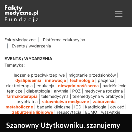
FaktyMedyczne
Platforma edukacyjna
Events / wydarzenia
EVENTS / WYDARZENIA
Tematyka:
leczenie przeciwkrzepliwe
|
migotanie przedsionków
|
dyslipidemia
|
innowacje
|
technologia
|
pacjenci
|
elektroterapia
|
edukacja
|
niewydolność serca
|
nadciśnienie
tętnicze
|
diabetologia
|
arytmia
|
POZ
|
medycyna rodzinna
|
farmakoterapia
|
telemedycyna
|
telemedycyna w praktyce
|
psychiatria
|
ratownictwo medyczne
|
zaburzenia
metaboliczne
|
badania kliniczne
|
ICD
|
kardiologia
|
otyłość
|
zaburzenia lipidowe
|
resuscytacja
|
ECMO
|
wszystkie
Szanowny Użytkowniku, szanujemy