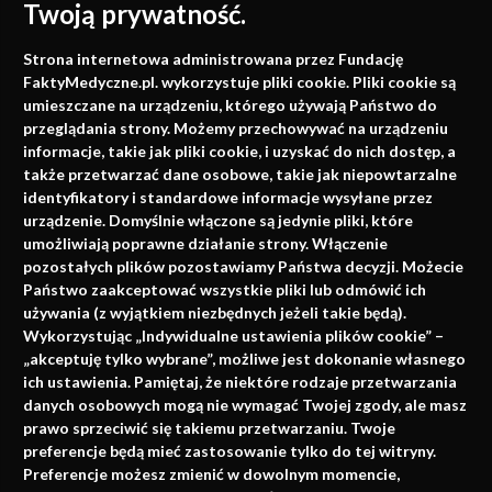
Twoją prywatność.
Medycyna oparta na
Strona internetowa administrowana przez Fundację
faktach
FaktyMedyczne.pl. wykorzystuje pliki cookie. Pliki cookie są
umieszczane na urządzeniu, którego używają Państwo do
Konferencje, szkolenia, e-learning, wydawnictwo
przeglądania strony. Możemy przechowywać na urządzeniu
informacje, takie jak pliki cookie, i uzyskać do nich dostęp, a
także przetwarzać dane osobowe, takie jak niepowtarzalne
identyfikatory i standardowe informacje wysyłane przez
urządzenie. Domyślnie włączone są jedynie pliki, które
umożliwiają poprawne działanie strony. Włączenie
pozostałych plików pozostawiamy Państwa decyzji. Możecie
Państwo zaakceptować wszystkie pliki lub odmówić ich
używania (z wyjątkiem niezbędnych jeżeli takie będą).
Napisz do nas
Wykorzystując „Indywidualne ustawienia plików cookie” –
„akceptuję tylko wybrane”, możliwe jest dokonanie własnego
ich ustawienia. Pamiętaj, że niektóre rodzaje przetwarzania
danych osobowych mogą nie wymagać Twojej zgody, ale masz
info@faktymedyczne.pl
prawo sprzeciwić się takiemu przetwarzaniu. Twoje
preferencje będą mieć zastosowanie tylko do tej witryny.
ul. Towarowa 2
Preferencje możesz zmienić w dowolnym momencie,
43-460 Wisła