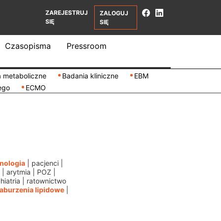
ZAREJESTRUJ
ZALOGUJ
SIĘ
SIĘ
Czasopisma
Pressroom
 metaboliczne
Badania kliniczne
EBM
ego
ECMO
nologia
|
pacjenci
|
|
arytmia
|
POZ
|
hiatria
|
ratownictwo
aburzenia lipidowe
|