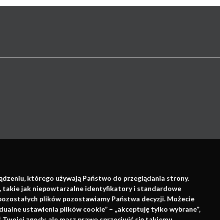
Wsparcie:
ządzeniu, którego używają Państwo do przeglądania strony.
, takie jak niepowtarzalne identyfikatory i standardowe
e pozostałych plików pozostawiamy Państwa decyzji. Możecie
dualne ustawienia plików cookie” – „akceptuję tylko wybrane”,
Twojej zgody, ale masz prawo sprzeciwić się takiemu