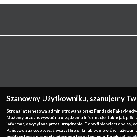
Szanowny Użytkowniku, szanujemy Two
Strona internetowa administrowana przez Fundację FaktyMedyczne
Możemy przechowywać na urządzeniu informacje, takie jak pliki 
informacje wysyłane przez urządzenie. Domyślnie włączone są je
Państwo zaakceptować wszystkie pliki lub odmówić ich używania 
możliwe jest dokonanie własnego ich ustawienia. Pamiętaj, że 