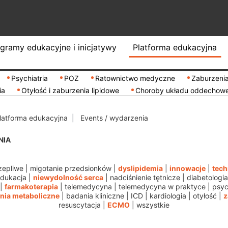
gramy edukacyjne i inicjatywy
Platforma edukacyjna
Psychiatria
POZ
Ratownictwo medyczne
Zaburzenia
ia
Otyłość i zaburzenia lipidowe
Choroby układu oddechow
latforma edukacyjna
Events / wydarzenia
NIA
zepliwe
|
migotanie przedsionków
|
dyslipidemia
|
innowacje
|
tech
dukacja
|
niewydolność serca
|
nadciśnienie tętnicze
|
diabetologia
|
farmakoterapia
|
telemedycyna
|
telemedycyna w praktyce
|
psyc
nia metaboliczne
|
badania kliniczne
|
ICD
|
kardiologia
|
otyłość
|
z
resuscytacja
|
ECMO
|
wszystkie