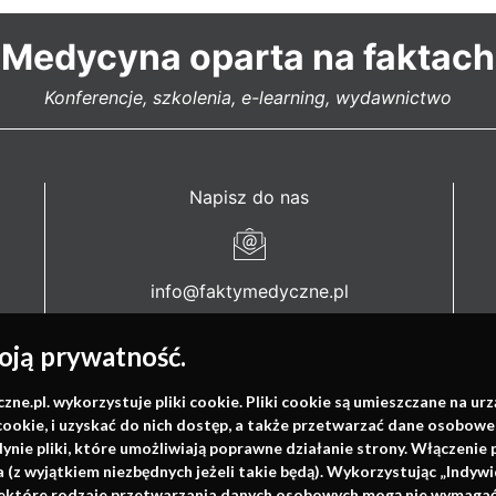
Medycyna oparta na faktach
Konferencje, szkolenia, e-learning, wydawnictwo
Napisz do nas
info@faktymedyczne.pl
ul. Towarowa 2
ją prywatność.
43-460 Wisła
.pl. wykorzystuje pliki cookie. Pliki cookie są umieszczane na ur
Redakcja medyczna:
cookie, i uzyskać do nich dostęp, a także przetwarzać dane osobowe
ul. Wolności 338b
dynie pliki, które umożliwiają poprawne działanie strony. Włączeni
41-800 Zabrze
(z wyjątkiem niezbędnych jeżeli takie będą). Wykorzystując „Indywi
niektóre rodzaje przetwarzania danych osobowych mogą nie wymagać 