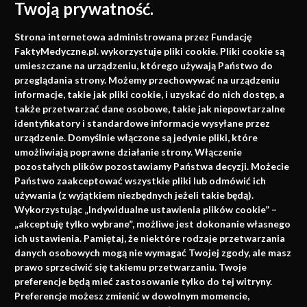
Twoją prywatność.
Medycyna oparta na
Strona internetowa administrowana przez Fundację
faktach
FaktyMedyczne.pl. wykorzystuje pliki cookie. Pliki cookie są
umieszczane na urządzeniu, którego używają Państwo do
Konferencje, szkolenia, e-learning, wydawnictwo
przeglądania strony. Możemy przechowywać na urządzeniu
informacje, takie jak pliki cookie, i uzyskać do nich dostęp, a
także przetwarzać dane osobowe, takie jak niepowtarzalne
identyfikatory i standardowe informacje wysyłane przez
urządzenie. Domyślnie włączone są jedynie pliki, które
umożliwiają poprawne działanie strony. Włączenie
pozostałych plików pozostawiamy Państwa decyzji. Możecie
Państwo zaakceptować wszystkie pliki lub odmówić ich
używania (z wyjątkiem niezbędnych jeżeli takie będą).
Napisz do nas
Wykorzystując „Indywidualne ustawienia plików cookie” –
„akceptuję tylko wybrane”, możliwe jest dokonanie własnego
ich ustawienia. Pamiętaj, że niektóre rodzaje przetwarzania
danych osobowych mogą nie wymagać Twojej zgody, ale masz
info@faktymedyczne.pl
prawo sprzeciwić się takiemu przetwarzaniu. Twoje
preferencje będą mieć zastosowanie tylko do tej witryny.
ul. Towarowa 2
Preferencje możesz zmienić w dowolnym momencie,
43-460 Wisła