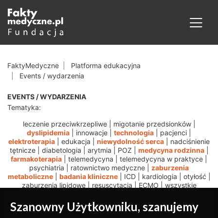
FaktyMedyczne
Platforma edukacyjna
Events / wydarzenia
EVENTS / WYDARZENIA
Tematyka:
leczenie przeciwkrzepliwe
|
migotanie przedsionków
|
dyslipidemia
|
innowacje
|
technologia
|
pacjenci
|
elektroterapia
|
edukacja
|
niewydolność serca
|
nadciśnienie
tętnicze
|
diabetologia
|
arytmia
|
POZ
|
medycyna rodzinna
|
farmakoterapia
|
telemedycyna
|
telemedycyna w praktyce
|
psychiatria
|
ratownictwo medyczne
|
zaburzenia
metaboliczne
|
badania kliniczne
|
ICD
|
kardiologia
|
otyłość
|
zaburzenia lipidowe
|
resuscytacja
|
ECMO
|
wszystkie
Szanowny Użytkowniku, szanujemy