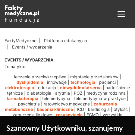
FaktyMedyczne
Platforma edukacyjna
Events / wydarzenia
EVENTS / WYDARZENIA
Tematyka:
leczenie przeciwkrzepliwe
|
migotanie przedsionków
|
dyslipidemia
|
innowacje
|
technologia
|
pacjenci
|
elektroterapia
|
edukacja
|
niewydolność serca
|
nadciśnienie
tętnicze
|
diabetologia
|
arytmia
|
POZ
|
medycyna rodzinna
|
farmakoterapia
|
telemedycyna
|
telemedycyna w praktyce
|
psychiatria
|
ratownictwo medyczne
|
zaburzenia
metaboliczne
|
badania kliniczne
|
ICD
|
kardiologia
|
otyłość
|
zaburzenia lipidowe
|
resuscytacja
|
ECMO
|
wszystkie
Szanowny Użytkowniku, szanujemy