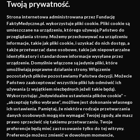
Twoją prywatność.
Medycyna oparta na
Strona internetowa administrowana przez Fundację
faktach
FaktyMedyczne.pl. wykorzystuje pliki cookie. Pliki cookie są
umieszczane na urządzeniu, którego używają Państwo do
Konferencje, szkolenia, e-learning, wydawnictwo
przeglądania strony. Możemy przechowywać na urządzeniu
informacje, takie jak pliki cookie, i uzyskać do nich dostęp, a
także przetwarzać dane osobowe, takie jak niepowtarzalne
identyfikatory i standardowe informacje wysyłane przez
urządzenie. Domyślnie włączone są jedynie pliki, które
umożliwiają poprawne działanie strony. Włączenie
pozostałych plików pozostawiamy Państwa decyzji. Możecie
Państwo zaakceptować wszystkie pliki lub odmówić ich
używania (z wyjątkiem niezbędnych jeżeli takie będą).
Napisz do nas
Wykorzystując „Indywidualne ustawienia plików cookie” –
„akceptuję tylko wybrane”, możliwe jest dokonanie własnego
ich ustawienia. Pamiętaj, że niektóre rodzaje przetwarzania
danych osobowych mogą nie wymagać Twojej zgody, ale masz
info@faktymedyczne.pl
prawo sprzeciwić się takiemu przetwarzaniu. Twoje
preferencje będą mieć zastosowanie tylko do tej witryny.
ul. Towarowa 2
Preferencje możesz zmienić w dowolnym momencie,
43-460 Wisła