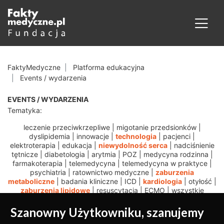
FaktyMedyczne
Platforma edukacyjna
Events / wydarzenia
EVENTS / WYDARZENIA
Tematyka:
leczenie przeciwkrzepliwe
|
migotanie przedsionków
|
dyslipidemia
|
innowacje
|
technologia
|
pacjenci
|
elektroterapia
|
edukacja
|
niewydolność serca
|
nadciśnienie
tętnicze
|
diabetologia
|
arytmia
|
POZ
|
medycyna rodzinna
|
farmakoterapia
|
telemedycyna
|
telemedycyna w praktyce
|
psychiatria
|
ratownictwo medyczne
|
zaburzenia
metaboliczne
|
badania kliniczne
|
ICD
|
kardiologia
|
otyłość
|
zaburzenia lipidowe
|
resuscytacja
|
ECMO
|
wszystkie
Szanowny Użytkowniku, szanujemy