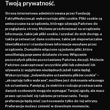
Twoją prywatność.
Medycyna oparta na
Strona internetowa administrowana przez Fundację
faktach
FaktyMedyczne.pl. wykorzystuje pliki cookie. Pliki cookie są
umieszczane na urządzeniu, którego używają Państwo do
Konferencje, szkolenia, e-learning, wydawnictwo
przeglądania strony. Możemy przechowywać na urządzeniu
informacje, takie jak pliki cookie, i uzyskać do nich dostęp, a
także przetwarzać dane osobowe, takie jak niepowtarzalne
identyfikatory i standardowe informacje wysyłane przez
urządzenie. Domyślnie włączone są jedynie pliki, które
umożliwiają poprawne działanie strony. Włączenie
pozostałych plików pozostawiamy Państwa decyzji. Możecie
Państwo zaakceptować wszystkie pliki lub odmówić ich
używania (z wyjątkiem niezbędnych jeżeli takie będą).
Napisz do nas
Wykorzystując „Indywidualne ustawienia plików cookie” –
„akceptuję tylko wybrane”, możliwe jest dokonanie własnego
ich ustawienia. Pamiętaj, że niektóre rodzaje przetwarzania
danych osobowych mogą nie wymagać Twojej zgody, ale masz
info@faktymedyczne.pl
prawo sprzeciwić się takiemu przetwarzaniu. Twoje
preferencje będą mieć zastosowanie tylko do tej witryny.
ul. Towarowa 2
Preferencje możesz zmienić w dowolnym momencie,
43-460 Wisła