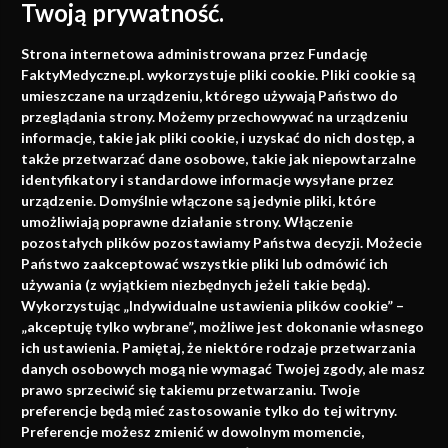
Twoją prywatność.
Medycyna oparta na
Strona internetowa administrowana przez Fundację
faktach
FaktyMedyczne.pl. wykorzystuje pliki cookie. Pliki cookie są
umieszczane na urządzeniu, którego używają Państwo do
Konferencje, szkolenia, e-learning, wydawnictwo
przeglądania strony. Możemy przechowywać na urządzeniu
informacje, takie jak pliki cookie, i uzyskać do nich dostęp, a
także przetwarzać dane osobowe, takie jak niepowtarzalne
identyfikatory i standardowe informacje wysyłane przez
urządzenie. Domyślnie włączone są jedynie pliki, które
umożliwiają poprawne działanie strony. Włączenie
pozostałych plików pozostawiamy Państwa decyzji. Możecie
Państwo zaakceptować wszystkie pliki lub odmówić ich
używania (z wyjątkiem niezbędnych jeżeli takie będą).
Napisz do nas
Wykorzystując „Indywidualne ustawienia plików cookie” –
„akceptuję tylko wybrane”, możliwe jest dokonanie własnego
ich ustawienia. Pamiętaj, że niektóre rodzaje przetwarzania
danych osobowych mogą nie wymagać Twojej zgody, ale masz
info@faktymedyczne.pl
prawo sprzeciwić się takiemu przetwarzaniu. Twoje
preferencje będą mieć zastosowanie tylko do tej witryny.
ul. Towarowa 2
Preferencje możesz zmienić w dowolnym momencie,
43-460 Wisła