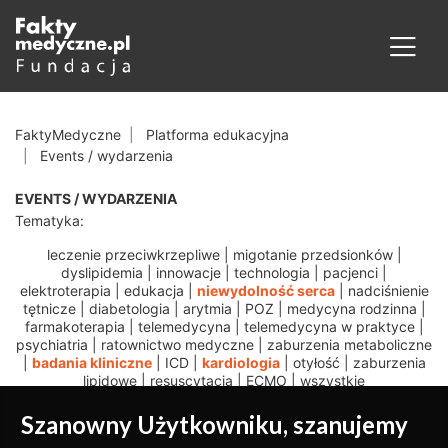
FaktyMedyczne
Platforma edukacyjna
Events / wydarzenia
EVENTS / WYDARZENIA
Tematyka:
leczenie przeciwkrzepliwe
|
migotanie przedsionków
|
dyslipidemia
|
innowacje
|
technologia
|
pacjenci
|
elektroterapia
|
edukacja
|
niewydolność serca
|
nadciśnienie
tętnicze
|
diabetologia
|
arytmia
|
POZ
|
medycyna rodzinna
|
farmakoterapia
|
telemedycyna
|
telemedycyna w praktyce
|
psychiatria
|
ratownictwo medyczne
|
zaburzenia metaboliczne
|
badania kliniczne
|
ICD
|
kardiologia
|
otyłość
|
zaburzenia
lipidowe
|
resuscytacja
|
ECMO
|
wszystkie
Szanowny Użytkowniku, szanujemy