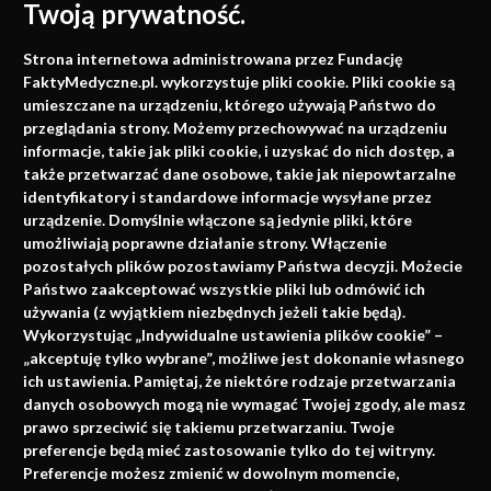
Twoją prywatność.
Medycyna oparta na
Strona internetowa administrowana przez Fundację
faktach
FaktyMedyczne.pl. wykorzystuje pliki cookie. Pliki cookie są
umieszczane na urządzeniu, którego używają Państwo do
Konferencje, szkolenia, e-learning, wydawnictwo
przeglądania strony. Możemy przechowywać na urządzeniu
informacje, takie jak pliki cookie, i uzyskać do nich dostęp, a
także przetwarzać dane osobowe, takie jak niepowtarzalne
identyfikatory i standardowe informacje wysyłane przez
urządzenie. Domyślnie włączone są jedynie pliki, które
umożliwiają poprawne działanie strony. Włączenie
pozostałych plików pozostawiamy Państwa decyzji. Możecie
Państwo zaakceptować wszystkie pliki lub odmówić ich
używania (z wyjątkiem niezbędnych jeżeli takie będą).
Napisz do nas
Wykorzystując „Indywidualne ustawienia plików cookie” –
„akceptuję tylko wybrane”, możliwe jest dokonanie własnego
ich ustawienia. Pamiętaj, że niektóre rodzaje przetwarzania
danych osobowych mogą nie wymagać Twojej zgody, ale masz
info@faktymedyczne.pl
prawo sprzeciwić się takiemu przetwarzaniu. Twoje
preferencje będą mieć zastosowanie tylko do tej witryny.
ul. Towarowa 2
Preferencje możesz zmienić w dowolnym momencie,
43-460 Wisła