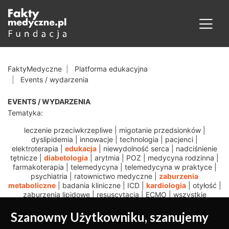
FaktyMedyczne
Platforma edukacyjna
Events / wydarzenia
EVENTS / WYDARZENIA
Tematyka:
leczenie przeciwkrzepliwe
|
migotanie przedsionków
|
dyslipidemia
|
innowacje
|
technologia
|
pacjenci
|
elektroterapia
|
edukacja
|
niewydolność serca
|
nadciśnienie
tętnicze
|
diabetologia
|
arytmia
|
POZ
|
medycyna rodzinna
|
farmakoterapia
|
telemedycyna
|
telemedycyna w praktyce
|
psychiatria
|
ratownictwo medyczne
|
zaburzenia
metaboliczne
|
badania kliniczne
|
ICD
|
kardiologia
|
otyłość
|
zaburzenia lipidowe
|
resuscytacja
|
ECMO
|
wszystkie
Szanowny Użytkowniku, szanujemy