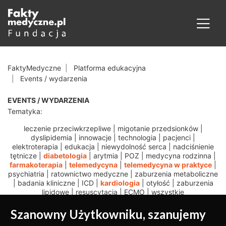
FaktyMedyczne
Platforma edukacyjna
Events / wydarzenia
EVENTS / WYDARZENIA
Tematyka:
leczenie przeciwkrzepliwe
|
migotanie przedsionków
|
dyslipidemia
|
innowacje
|
technologia
|
pacjenci
|
elektroterapia
|
edukacja
|
niewydolność serca
|
nadciśnienie
tętnicze
|
diabetologia
|
arytmia
|
POZ
|
medycyna rodzinna
|
farmakoterapia
|
telemedycyna
|
telemedycyna w praktyce
|
psychiatria
|
ratownictwo medyczne
|
zaburzenia metaboliczne
|
badania kliniczne
|
ICD
|
kardiologia
|
otyłość
|
zaburzenia
lipidowe
|
resuscytacja
|
ECMO
|
wszystkie
Szanowny Użytkowniku, szanujemy