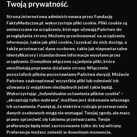
Twoją prywatność.
Medycyna oparta na
Strona internetowa administrowana przez Fundację
faktach
FaktyMedyczne.pl. wykorzystuje pliki cookie. Pliki cookie są
umieszczane na urządzeniu, którego używają Państwo do
Konferencje, szkolenia, e-learning, wydawnictwo
przeglądania strony. Możemy przechowywać na urządzeniu
informacje, takie jak pliki cookie, i uzyskać do nich dostęp, a
także przetwarzać dane osobowe, takie jak niepowtarzalne
identyfikatory i standardowe informacje wysyłane przez
urządzenie. Domyślnie włączone są jedynie pliki, które
umożliwiają poprawne działanie strony. Włączenie
pozostałych plików pozostawiamy Państwa decyzji. Możecie
Państwo zaakceptować wszystkie pliki lub odmówić ich
używania (z wyjątkiem niezbędnych jeżeli takie będą).
Napisz do nas
Wykorzystując „Indywidualne ustawienia plików cookie” –
„akceptuję tylko wybrane”, możliwe jest dokonanie własnego
ich ustawienia. Pamiętaj, że niektóre rodzaje przetwarzania
danych osobowych mogą nie wymagać Twojej zgody, ale masz
info@faktymedyczne.pl
prawo sprzeciwić się takiemu przetwarzaniu. Twoje
preferencje będą mieć zastosowanie tylko do tej witryny.
ul. Towarowa 2
Preferencje możesz zmienić w dowolnym momencie,
43-460 Wisła