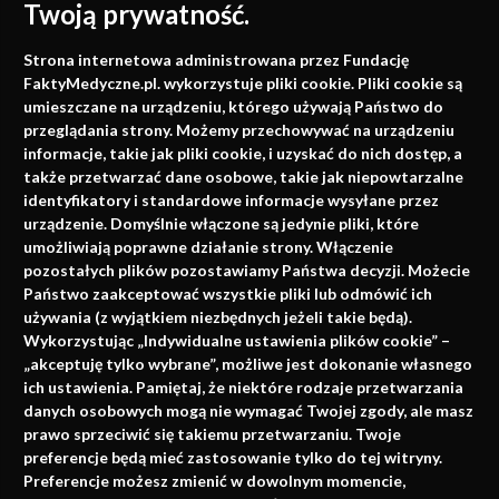
Twoją prywatność.
Medycyna oparta na
Strona internetowa administrowana przez Fundację
faktach
FaktyMedyczne.pl. wykorzystuje pliki cookie. Pliki cookie są
umieszczane na urządzeniu, którego używają Państwo do
Konferencje, szkolenia, e-learning, wydawnictwo
przeglądania strony. Możemy przechowywać na urządzeniu
informacje, takie jak pliki cookie, i uzyskać do nich dostęp, a
także przetwarzać dane osobowe, takie jak niepowtarzalne
identyfikatory i standardowe informacje wysyłane przez
urządzenie. Domyślnie włączone są jedynie pliki, które
umożliwiają poprawne działanie strony. Włączenie
pozostałych plików pozostawiamy Państwa decyzji. Możecie
Państwo zaakceptować wszystkie pliki lub odmówić ich
używania (z wyjątkiem niezbędnych jeżeli takie będą).
Napisz do nas
Wykorzystując „Indywidualne ustawienia plików cookie” –
„akceptuję tylko wybrane”, możliwe jest dokonanie własnego
ich ustawienia. Pamiętaj, że niektóre rodzaje przetwarzania
danych osobowych mogą nie wymagać Twojej zgody, ale masz
info@faktymedyczne.pl
prawo sprzeciwić się takiemu przetwarzaniu. Twoje
preferencje będą mieć zastosowanie tylko do tej witryny.
ul. Towarowa 2
Preferencje możesz zmienić w dowolnym momencie,
43-460 Wisła