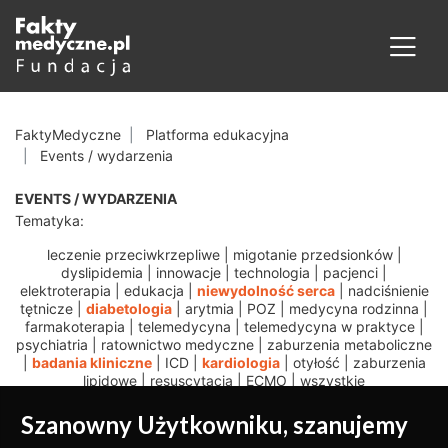
FaktyMedyczne
Platforma edukacyjna
Events / wydarzenia
EVENTS / WYDARZENIA
Tematyka:
leczenie przeciwkrzepliwe
|
migotanie przedsionków
|
dyslipidemia
|
innowacje
|
technologia
|
pacjenci
|
elektroterapia
|
edukacja
|
niewydolność serca
|
nadciśnienie
tętnicze
|
diabetologia
|
arytmia
|
POZ
|
medycyna rodzinna
|
farmakoterapia
|
telemedycyna
|
telemedycyna w praktyce
|
psychiatria
|
ratownictwo medyczne
|
zaburzenia metaboliczne
|
badania kliniczne
|
ICD
|
kardiologia
|
otyłość
|
zaburzenia
lipidowe
|
resuscytacja
|
ECMO
|
wszystkie
Szanowny Użytkowniku, szanujemy