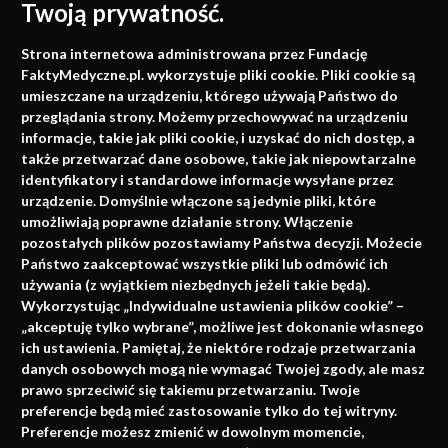
Twoją prywatność.
Medycyna oparta na
Strona internetowa administrowana przez Fundację
faktach
FaktyMedyczne.pl. wykorzystuje pliki cookie. Pliki cookie są
umieszczane na urządzeniu, którego używają Państwo do
Konferencje, szkolenia, e-learning, wydawnictwo
przeglądania strony. Możemy przechowywać na urządzeniu
informacje, takie jak pliki cookie, i uzyskać do nich dostęp, a
także przetwarzać dane osobowe, takie jak niepowtarzalne
identyfikatory i standardowe informacje wysyłane przez
urządzenie. Domyślnie włączone są jedynie pliki, które
umożliwiają poprawne działanie strony. Włączenie
pozostałych plików pozostawiamy Państwa decyzji. Możecie
Państwo zaakceptować wszystkie pliki lub odmówić ich
używania (z wyjątkiem niezbędnych jeżeli takie będą).
Napisz do nas
Wykorzystując „Indywidualne ustawienia plików cookie” –
„akceptuję tylko wybrane”, możliwe jest dokonanie własnego
ich ustawienia. Pamiętaj, że niektóre rodzaje przetwarzania
danych osobowych mogą nie wymagać Twojej zgody, ale masz
info@faktymedyczne.pl
prawo sprzeciwić się takiemu przetwarzaniu. Twoje
preferencje będą mieć zastosowanie tylko do tej witryny.
ul. Towarowa 2
Preferencje możesz zmienić w dowolnym momencie,
43-460 Wisła