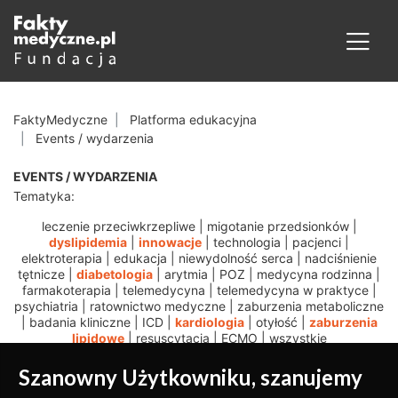
FaktyMedyczne
Platforma edukacyjna
Events / wydarzenia
EVENTS / WYDARZENIA
Tematyka:
leczenie przeciwkrzepliwe
|
migotanie przedsionków
|
dyslipidemia
|
innowacje
|
technologia
|
pacjenci
|
elektroterapia
|
edukacja
|
niewydolność serca
|
nadciśnienie
tętnicze
|
diabetologia
|
arytmia
|
POZ
|
medycyna rodzinna
|
farmakoterapia
|
telemedycyna
|
telemedycyna w praktyce
|
psychiatria
|
ratownictwo medyczne
|
zaburzenia metaboliczne
|
badania kliniczne
|
ICD
|
kardiologia
|
otyłość
|
zaburzenia
lipidowe
|
resuscytacja
|
ECMO
|
wszystkie
Szanowny Użytkowniku, szanujemy