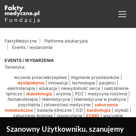
FaktyMedyczne
Platforma edukacyjna
Events / wydarzenia
EVENTS / WYDARZENIA
Tematyka:
leczenie przeciwkrzepliwe
|
migotanie przedsionków
|
dyslipidemia
|
innowacje
|
technologia
|
pacjenci
|
elektroterapia
|
edukacja
|
niewydolność serca
|
nadciśnienie
tętnicze
|
diabetologia
|
arytmia
|
POZ
|
medycyna rodzinna
|
farmakoterapia
|
telemedycyna
|
telemedycyna w praktyce
|
psychiatria
|
ratownictwo medyczne
|
zaburzenia
metaboliczne
|
badania kliniczne
|
ICD
|
kardiologia
|
otyłość
|
zaburzenia lipidowe
|
resuscytacja
|
ECMO
|
wszystkie
Szanowny Użytkowniku, szanujemy