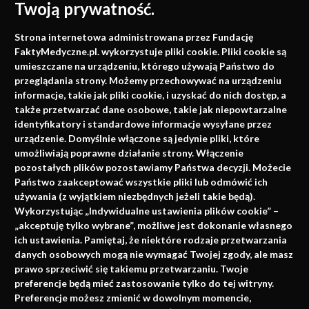
Twoją prywatność.
Medycyna oparta na
Strona internetowa administrowana przez Fundację
faktach
FaktyMedyczne.pl. wykorzystuje pliki cookie. Pliki cookie są
umieszczane na urządzeniu, którego używają Państwo do
Konferencje, szkolenia, e-learning, wydawnictwo
przeglądania strony. Możemy przechowywać na urządzeniu
informacje, takie jak pliki cookie, i uzyskać do nich dostęp, a
także przetwarzać dane osobowe, takie jak niepowtarzalne
identyfikatory i standardowe informacje wysyłane przez
urządzenie. Domyślnie włączone są jedynie pliki, które
umożliwiają poprawne działanie strony. Włączenie
pozostałych plików pozostawiamy Państwa decyzji. Możecie
Państwo zaakceptować wszystkie pliki lub odmówić ich
używania (z wyjątkiem niezbędnych jeżeli takie będą).
Napisz do nas
Wykorzystując „Indywidualne ustawienia plików cookie” –
„akceptuję tylko wybrane”, możliwe jest dokonanie własnego
ich ustawienia. Pamiętaj, że niektóre rodzaje przetwarzania
danych osobowych mogą nie wymagać Twojej zgody, ale masz
info@faktymedyczne.pl
prawo sprzeciwić się takiemu przetwarzaniu. Twoje
preferencje będą mieć zastosowanie tylko do tej witryny.
ul. Towarowa 2
Preferencje możesz zmienić w dowolnym momencie,
43-460 Wisła