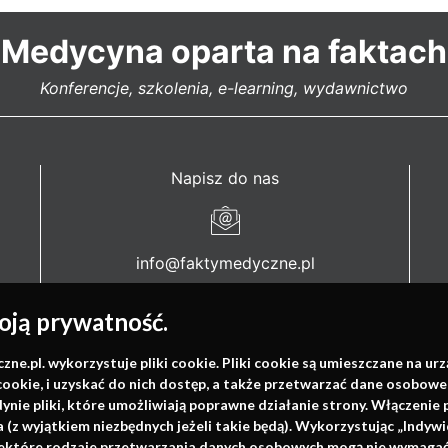
Medycyna oparta na faktach
Konferencje, szkolenia, e-learning, wydawnictwo
Napisz do nas
info@faktymedyczne.pl
ul. Towarowa 2
ją prywatność.
43-460 Wisła
.pl. wykorzystuje pliki cookie. Pliki cookie są umieszczane na ur
Redakcja medyczna:
cookie, i uzyskać do nich dostęp, a także przetwarzać dane osobowe
ul. Wolności 338b
dynie pliki, które umożliwiają poprawne działanie strony. Włączeni
41-800 Zabrze
(z wyjątkiem niezbędnych jeżeli takie będą). Wykorzystując „Indywi
niektóre rodzaje przetwarzania danych osobowych mogą nie wymagać 