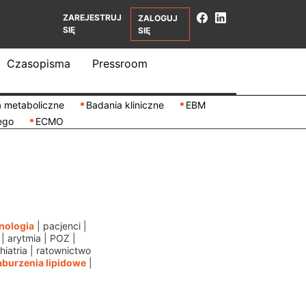
ZAREJESTRUJ
ZALOGUJ
SIĘ
SIĘ
Czasopisma
Pressroom
 metaboliczne
Badania kliniczne
EBM
ego
ECMO
nologia
|
pacjenci
|
|
arytmia
|
POZ
|
hiatria
|
ratownictwo
aburzenia lipidowe
|