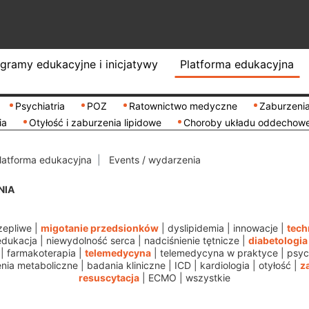
gramy edukacyjne i inicjatywy
Platforma edukacyjna
Psychiatria
POZ
Ratownictwo medyczne
Zaburzenia
ia
Otyłość i zaburzenia lipidowe
Choroby układu oddechow
latforma edukacyjna
Events / wydarzenia
NIA
zepliwe
|
migotanie przedsionków
|
dyslipidemia
|
innowacje
|
tech
edukacja
|
niewydolność serca
|
nadciśnienie tętnicze
|
diabetologia
|
farmakoterapia
|
telemedycyna
|
telemedycyna w praktyce
|
psyc
nia metaboliczne
|
badania kliniczne
|
ICD
|
kardiologia
|
otyłość
|
z
resuscytacja
|
ECMO
|
wszystkie