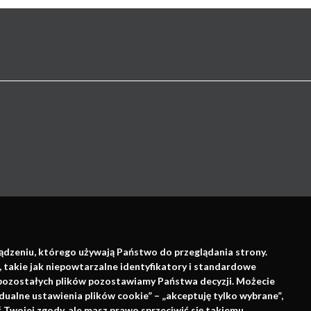
Wsparcie:
ządzeniu, którego używają Państwo do przeglądania strony.
, takie jak niepowtarzalne identyfikatory i standardowe
e pozostałych plików pozostawiamy Państwa decyzji. Możecie
dualne ustawienia plików cookie” – „akceptuję tylko wybrane”,
Twojej zgody, ale masz prawo sprzeciwić się takiemu