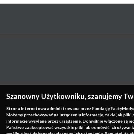
Szanowny Użytkowniku, szanujemy Two
Strona internetowa administrowana przez Fundację FaktyMedyczne
Możemy przechowywać na urządzeniu informacje, takie jak pliki 
informacje wysyłane przez urządzenie. Domyślnie włączone są je
Państwo zaakceptować wszystkie pliki lub odmówić ich używania 
możliwe jest dokonanie własnego ich ustawienia. Pamiętaj, że 