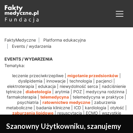
FaktyMedyczne
Platforma edukacyjna
Events / wydarzenia
EVENTS / WYDARZENIA
Tematyka:
leczenie przeciwkrzepliwe
|
migotanie przedsionków
|
dyslipidemia
|
innowacje
|
technologia
|
pacjenci
|
elektroterapia
|
edukacja
|
niewydolność serca
|
nadciśnienie
tętnicze
|
diabetologia
|
arytmia
|
POZ
|
medycyna rodzinna
|
farmakoterapia
|
telemedycyna
|
telemedycyna w praktyce
|
psychiatria
|
ratownictwo medyczne
|
zaburzenia
metaboliczne
|
badania kliniczne
|
ICD
|
kardiologia
|
otyłość
|
zaburzenia lipidowe
|
resuscytacja
|
ECMO
|
wszystkie
Szanowny Użytkowniku, szanujemy