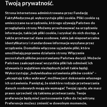
Twoją prywatność.
Medycyna oparta na
Strona internetowa administrowana przez Fundację
faktach
FaktyMedyczne.pl. wykorzystuje pliki cookie. Pliki cookie są
umieszczane na urządzeniu, którego używają Państwo do
Konferencje, szkolenia, e-learning, wydawnictwo
przeglądania strony. Możemy przechowywać na urządzeniu
informacje, takie jak pliki cookie, i uzyskać do nich dostęp, a
także przetwarzać dane osobowe, takie jak niepowtarzalne
identyfikatory i standardowe informacje wysyłane przez
urządzenie. Domyślnie włączone są jedynie pliki, które
umożliwiają poprawne działanie strony. Włączenie
pozostałych plików pozostawiamy Państwa decyzji. Możecie
Państwo zaakceptować wszystkie pliki lub odmówić ich
używania (z wyjątkiem niezbędnych jeżeli takie będą).
Napisz do nas
Wykorzystując „Indywidualne ustawienia plików cookie” –
„akceptuję tylko wybrane”, możliwe jest dokonanie własnego
ich ustawienia. Pamiętaj, że niektóre rodzaje przetwarzania
danych osobowych mogą nie wymagać Twojej zgody, ale masz
info@faktymedyczne.pl
prawo sprzeciwić się takiemu przetwarzaniu. Twoje
preferencje będą mieć zastosowanie tylko do tej witryny.
ul. Towarowa 2
Preferencje możesz zmienić w dowolnym momencie,
43-460 Wisła