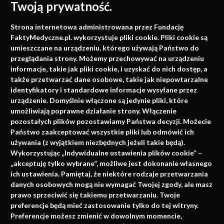
Twoją prywatność.
Medycyna oparta na
Strona internetowa administrowana przez Fundację
faktach
FaktyMedyczne.pl. wykorzystuje pliki cookie. Pliki cookie są
umieszczane na urządzeniu, którego używają Państwo do
Konferencje, szkolenia, e-learning, wydawnictwo
przeglądania strony. Możemy przechowywać na urządzeniu
informacje, takie jak pliki cookie, i uzyskać do nich dostęp, a
także przetwarzać dane osobowe, takie jak niepowtarzalne
identyfikatory i standardowe informacje wysyłane przez
urządzenie. Domyślnie włączone są jedynie pliki, które
umożliwiają poprawne działanie strony. Włączenie
pozostałych plików pozostawiamy Państwa decyzji. Możecie
Państwo zaakceptować wszystkie pliki lub odmówić ich
używania (z wyjątkiem niezbędnych jeżeli takie będą).
Napisz do nas
Wykorzystując „Indywidualne ustawienia plików cookie” –
„akceptuję tylko wybrane”, możliwe jest dokonanie własnego
ich ustawienia. Pamiętaj, że niektóre rodzaje przetwarzania
danych osobowych mogą nie wymagać Twojej zgody, ale masz
info@faktymedyczne.pl
prawo sprzeciwić się takiemu przetwarzaniu. Twoje
preferencje będą mieć zastosowanie tylko do tej witryny.
ul. Towarowa 2
Preferencje możesz zmienić w dowolnym momencie,
43-460 Wisła