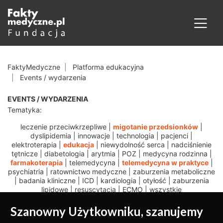
FaktyMedyczne
Platforma edukacyjna
Events / wydarzenia
EVENTS / WYDARZENIA
Tematyka:
leczenie przeciwkrzepliwe
|
migotanie przedsionków
|
dyslipidemia
|
innowacje
|
technologia
|
pacjenci
|
elektroterapia
|
edukacja
|
niewydolność serca
|
nadciśnienie
tętnicze
|
diabetologia
|
arytmia
|
POZ
|
medycyna rodzinna
|
farmakoterapia
|
telemedycyna
|
telemedycyna w praktyce
|
psychiatria
|
ratownictwo medyczne
|
zaburzenia metaboliczne
|
badania kliniczne
|
ICD
|
kardiologia
|
otyłość
|
zaburzenia
lipidowe
|
resuscytacja
|
ECMO
|
wszystkie
Szanowny Użytkowniku, szanujemy