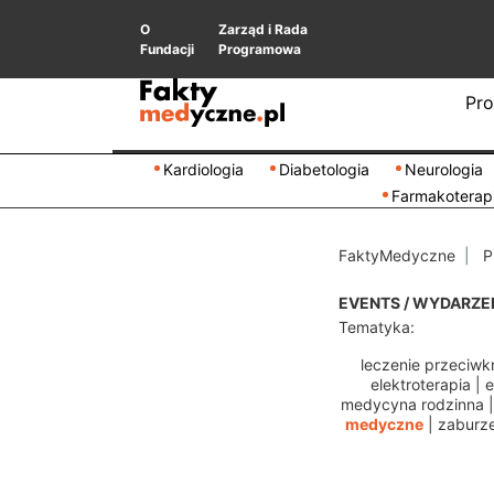
O
Zarząd i Rada
Fundacji
Programowa
Pro
Kardiologia
Diabetologia
Neurologia
Farmakoterap
FaktyMedyczne
P
EVENTS / WYDARZE
Tematyka:
leczenie przeciwk
elektroterapia
|
e
medycyna rodzinna
medyczne
|
zaburze