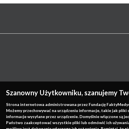
Szanowny Użytkowniku, szanujemy Two
Strona internetowa administrowana przez Fundację FaktyMedyczne
Możemy przechowywać na urządzeniu informacje, takie jak pliki 
informacje wysyłane przez urządzenie. Domyślnie włączone są je
Państwo zaakceptować wszystkie pliki lub odmówić ich używania 
możliwe jest dokonanie własnego ich ustawienia. Pamiętaj, że 