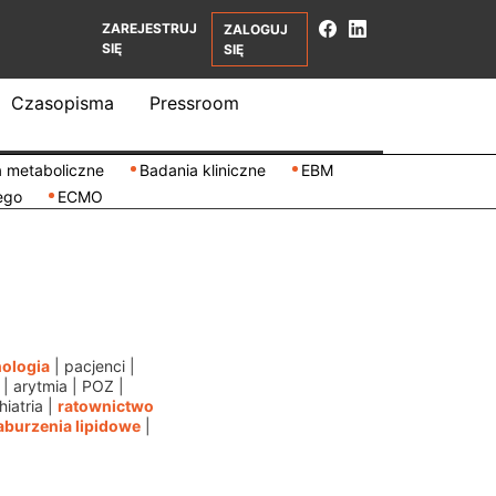
ZAREJESTRUJ
ZALOGUJ
SIĘ
SIĘ
Czasopisma
Pressroom
 metaboliczne
Badania kliniczne
EBM
ego
ECMO
ologia
|
pacjenci
|
|
arytmia
|
POZ
|
iatria
|
ratownictwo
aburzenia lipidowe
|