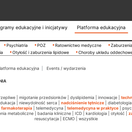
gramy edukacyjne i inicjatywy
Platforma edukacyjna
Psychiatria
POZ
Ratownictwo medyczne
Zaburzenia
ia
Otyłość i zaburzenia lipidowe
Choroby układu oddechow
latforma edukacyjna
Events / wydarzenia
NIA
rzepliwe
|
migotanie przedsionków
|
dyslipidemia
|
innowacje
|
techn
dukacja
|
niewydolność serca
|
nadciśnienie tętnicze
|
diabetologia
|
farmakoterapia
|
telemedycyna
|
telemedycyna w praktyce
|
psych
nia metaboliczne
|
badania kliniczne
|
ICD
|
kardiologia
|
otyłość
|
z
resuscytacja
|
ECMO
|
wszystkie