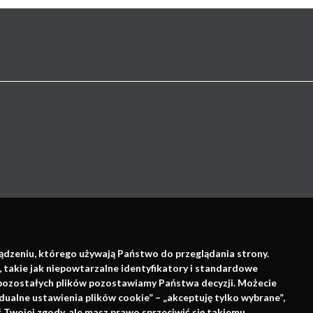
Wsparcie:
ządzeniu, którego używają Państwo do przeglądania strony.
, takie jak niepowtarzalne identyfikatory i standardowe
e pozostałych plików pozostawiamy Państwa decyzji. Możecie
dualne ustawienia plików cookie” – „akceptuję tylko wybrane”,
Twojej zgody, ale masz prawo sprzeciwić się takiemu