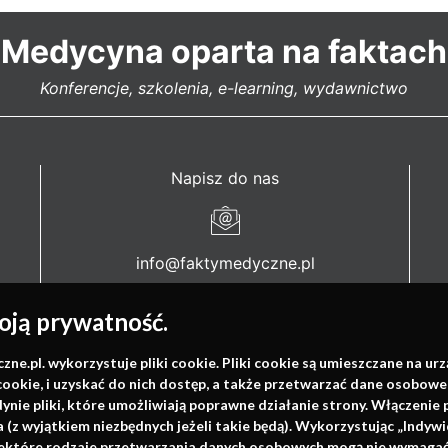
Medycyna oparta na faktach
Konferencje, szkolenia, e-learning, wydawnictwo
Napisz do nas
info@faktymedyczne.pl
ul. Towarowa 2
ją prywatność.
43-460 Wisła
.pl. wykorzystuje pliki cookie. Pliki cookie są umieszczane na ur
Redakcja medyczna:
cookie, i uzyskać do nich dostęp, a także przetwarzać dane osobowe
ul. Wolności 338b
dynie pliki, które umożliwiają poprawne działanie strony. Włączeni
41-800 Zabrze
(z wyjątkiem niezbędnych jeżeli takie będą). Wykorzystując „Indywi
niektóre rodzaje przetwarzania danych osobowych mogą nie wymagać 