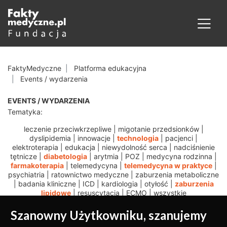
FaktyMedyczne
Platforma edukacyjna
Events / wydarzenia
EVENTS / WYDARZENIA
Tematyka:
leczenie przeciwkrzepliwe
|
migotanie przedsionków
|
dyslipidemia
|
innowacje
|
technologia
|
pacjenci
|
elektroterapia
|
edukacja
|
niewydolność serca
|
nadciśnienie
tętnicze
|
diabetologia
|
arytmia
|
POZ
|
medycyna rodzinna
|
farmakoterapia
|
telemedycyna
|
telemedycyna w praktyce
|
psychiatria
|
ratownictwo medyczne
|
zaburzenia metaboliczne
|
badania kliniczne
|
ICD
|
kardiologia
|
otyłość
|
zaburzenia
lipidowe
|
resuscytacja
|
ECMO
|
wszystkie
Szanowny Użytkowniku, szanujemy