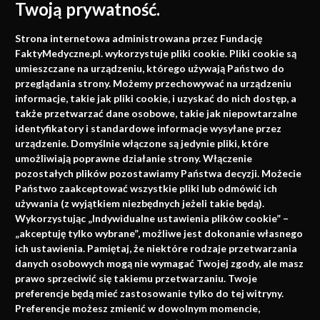
Twoją prywatność.
Medycyna oparta na
Strona internetowa administrowana przez Fundację
faktach
FaktyMedyczne.pl. wykorzystuje pliki cookie. Pliki cookie są
umieszczane na urządzeniu, którego używają Państwo do
Konferencje, szkolenia, e-learning, wydawnictwo
przeglądania strony. Możemy przechowywać na urządzeniu
informacje, takie jak pliki cookie, i uzyskać do nich dostęp, a
także przetwarzać dane osobowe, takie jak niepowtarzalne
identyfikatory i standardowe informacje wysyłane przez
urządzenie. Domyślnie włączone są jedynie pliki, które
umożliwiają poprawne działanie strony. Włączenie
pozostałych plików pozostawiamy Państwa decyzji. Możecie
Państwo zaakceptować wszystkie pliki lub odmówić ich
używania (z wyjątkiem niezbędnych jeżeli takie będą).
Napisz do nas
Wykorzystując „Indywidualne ustawienia plików cookie” –
„akceptuję tylko wybrane”, możliwe jest dokonanie własnego
ich ustawienia. Pamiętaj, że niektóre rodzaje przetwarzania
danych osobowych mogą nie wymagać Twojej zgody, ale masz
info@faktymedyczne.pl
prawo sprzeciwić się takiemu przetwarzaniu. Twoje
preferencje będą mieć zastosowanie tylko do tej witryny.
ul. Towarowa 2
Preferencje możesz zmienić w dowolnym momencie,
43-460 Wisła