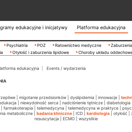
gramy edukacyjne i inicjatywy
Platforma edukacyjna
Psychiatria
POZ
Ratownictwo medyczne
Zaburzenia
ia
Otyłość i zaburzenia lipidowe
Choroby układu oddechow
latforma edukacyjna
Events / wydarzenia
NIA
rzepliwe
|
migotanie przedsionków
|
dyslipidemia
|
innowacje
|
techn
edukacja
|
niewydolność serca
|
nadciśnienie tętnicze
|
diabetologia
|
farmakoterapia
|
telemedycyna
|
telemedycyna w praktyce
|
psych
nia metaboliczne
|
badania kliniczne
|
ICD
|
kardiologia
|
otyłość
|
resuscytacja
|
ECMO
|
wszystkie