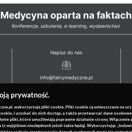
Medycyna oparta na faktach
Konferencje, szkolenia, e-learning, wydawnictwo
Napisz do nas
info@faktymedyczne.pl
ul. Towarowa 2
ją prywatność.
43-460 Wisła
.pl. wykorzystuje pliki cookie. Pliki cookie są umieszczane na ur
Redakcja medyczna:
cookie, i uzyskać do nich dostęp, a także przetwarzać dane osobowe
ul. Wolności 338b
dynie pliki, które umożliwiają poprawne działanie strony. Włączeni
41-800 Zabrze
(z wyjątkiem niezbędnych jeżeli takie będą). Wykorzystując „Indywi
niektóre rodzaje przetwarzania danych osobowych mogą nie wymagać 