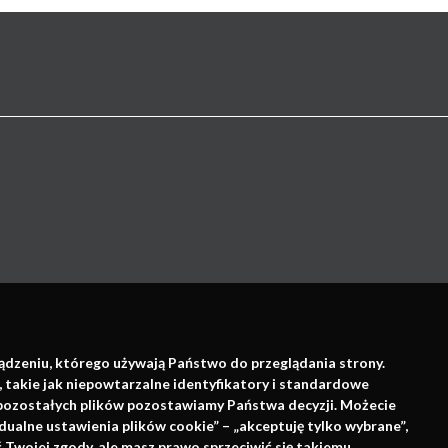
Wsparcie:
ządzeniu, którego używają Państwo do przeglądania strony.
, takie jak niepowtarzalne identyfikatory i standardowe
e pozostałych plików pozostawiamy Państwa decyzji. Możecie
dualne ustawienia plików cookie” – „akceptuję tylko wybrane”,
Twojej zgody, ale masz prawo sprzeciwić się takiemu