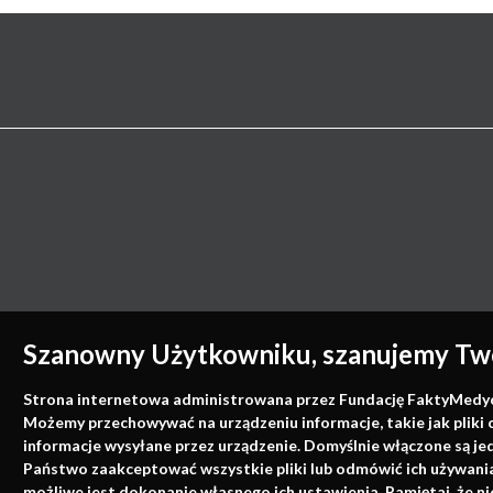
Szanowny Użytkowniku, szanujemy Two
Strona internetowa administrowana przez Fundację FaktyMedyczne
Możemy przechowywać na urządzeniu informacje, takie jak pliki 
informacje wysyłane przez urządzenie. Domyślnie włączone są je
Państwo zaakceptować wszystkie pliki lub odmówić ich używania 
możliwe jest dokonanie własnego ich ustawienia. Pamiętaj, że 