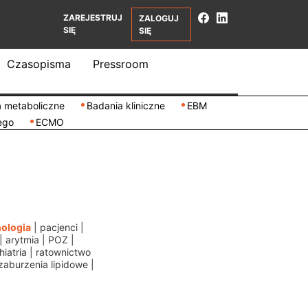
ZAREJESTRUJ
ZALOGUJ
SIĘ
SIĘ
Czasopisma
Pressroom
 metaboliczne
Badania kliniczne
EBM
ego
ECMO
ologia
|
pacjenci
|
|
arytmia
|
POZ
|
iatria
|
ratownictwo
zaburzenia lipidowe
|