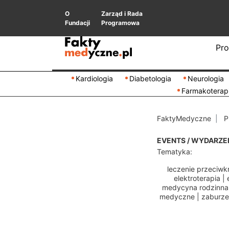
O
Zarząd i Rada
Fundacji
Programowa
Pro
Kardiologia
Diabetologia
Neurologia
Farmakoterap
FaktyMedyczne
P
EVENTS / WYDARZE
Tematyka:
leczenie przeciwk
elektroterapia
|
medycyna rodzinna
medyczne
|
zaburze