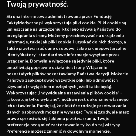
Twoją prywatność.
Medycyna oparta na
Strona internetowa administrowana przez Fundację
faktach
FaktyMedyczne.pl. wykorzystuje pliki cookie. Pliki cookie są
umieszczane na urządzeniu, którego używają Państwo do
Konferencje, szkolenia, e-learning, wydawnictwo
przeglądania strony. Możemy przechowywać na urządzeniu
informacje, takie jak pliki cookie, i uzyskać do nich dostęp, a
także przetwarzać dane osobowe, takie jak niepowtarzalne
identyfikatory i standardowe informacje wysyłane przez
urządzenie. Domyślnie włączone są jedynie pliki, które
umożliwiają poprawne działanie strony. Włączenie
pozostałych plików pozostawiamy Państwa decyzji. Możecie
Państwo zaakceptować wszystkie pliki lub odmówić ich
używania (z wyjątkiem niezbędnych jeżeli takie będą).
Napisz do nas
Wykorzystując „Indywidualne ustawienia plików cookie” –
„akceptuję tylko wybrane”, możliwe jest dokonanie własnego
ich ustawienia. Pamiętaj, że niektóre rodzaje przetwarzania
danych osobowych mogą nie wymagać Twojej zgody, ale masz
info@faktymedyczne.pl
prawo sprzeciwić się takiemu przetwarzaniu. Twoje
preferencje będą mieć zastosowanie tylko do tej witryny.
ul. Towarowa 2
Preferencje możesz zmienić w dowolnym momencie,
43-460 Wisła