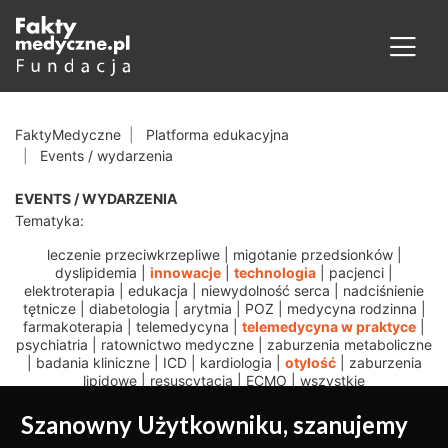
FaktyMedyczne
Platforma edukacyjna
Events / wydarzenia
EVENTS / WYDARZENIA
Tematyka:
leczenie przeciwkrzepliwe
|
migotanie przedsionków
|
dyslipidemia
|
innowacje
|
technologia
|
pacjenci
|
elektroterapia
|
edukacja
|
niewydolność serca
|
nadciśnienie
tętnicze
|
diabetologia
|
arytmia
|
POZ
|
medycyna rodzinna
|
farmakoterapia
|
telemedycyna
|
telemedycyna w praktyce
|
psychiatria
|
ratownictwo medyczne
|
zaburzenia metaboliczne
|
badania kliniczne
|
ICD
|
kardiologia
|
otyłość
|
zaburzenia
lipidowe
|
resuscytacja
|
ECMO
|
wszystkie
Szanowny Użytkowniku, szanujemy