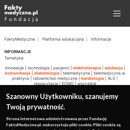
FaktyMedyczne
Platforma edukacyjna
Informacje
INFORMACJE
Tematyka:
innowacje
|
technologia
|
pacjenci
|
elektroterapia
|
edukacja
|
komunikacja
|
diabetologia
|
telemedycyna
|
telemedycyna w
praktyce
|
ratownictwo medyczne
|
kardiologia
|
ALS
|
resuscytacja
|
ECMO
|
wszystkie
Szanowny Użytkowniku, szanujemy
Twoją prywatność.
Medycyna oparta na
Strona internetowa administrowana przez Fundację
faktach
FaktyMedyczne.pl. wykorzystuje pliki cookie. Pliki cookie są