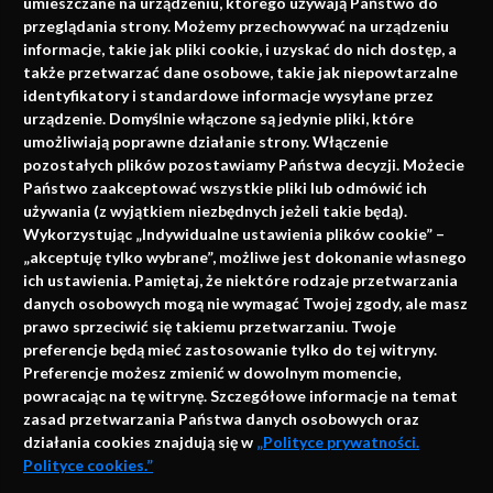
umieszczane na urządzeniu, którego używają Państwo do
Konferencje, szkolenia, e-learning, wydawnictwo
przeglądania strony. Możemy przechowywać na urządzeniu
informacje, takie jak pliki cookie, i uzyskać do nich dostęp, a
także przetwarzać dane osobowe, takie jak niepowtarzalne
identyfikatory i standardowe informacje wysyłane przez
urządzenie. Domyślnie włączone są jedynie pliki, które
umożliwiają poprawne działanie strony. Włączenie
pozostałych plików pozostawiamy Państwa decyzji. Możecie
Państwo zaakceptować wszystkie pliki lub odmówić ich
używania (z wyjątkiem niezbędnych jeżeli takie będą).
Napisz do nas
Wykorzystując „Indywidualne ustawienia plików cookie” –
„akceptuję tylko wybrane”, możliwe jest dokonanie własnego
ich ustawienia. Pamiętaj, że niektóre rodzaje przetwarzania
danych osobowych mogą nie wymagać Twojej zgody, ale masz
info@faktymedyczne.pl
prawo sprzeciwić się takiemu przetwarzaniu. Twoje
preferencje będą mieć zastosowanie tylko do tej witryny.
ul. Towarowa 2
Preferencje możesz zmienić w dowolnym momencie,
43-460 Wisła
powracając na tę witrynę. Szczegółowe informacje na temat
zasad przetwarzania Państwa danych osobowych oraz
Redakcja medyczna:
działania cookies znajdują się w
„Polityce prywatności.
ul. Wolności 338b
Polityce cookies.”
41-800 Zabrze