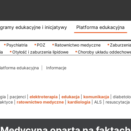
gramy edukacyjne i inicjatywy
Platforma edukacyjna
Psychiatria
POZ
Ratownictwo medyczne
Zaburzenia
ia
Otyłość i zaburzenia lipidowe
Choroby układu oddechow
latforma edukacyjna
Informacje
gia
|
pacjenci
|
elektroterapia
|
edukacja
|
komunikacja
|
diabetolo
aktyce
|
ratownictwo medyczne
|
kardiologia
|
ALS
|
resuscytacja
Medycyna oparta na faktach