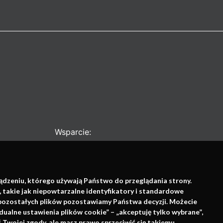
Wsparcie:
ządzeniu, którego używają Państwo do przeglądania strony.
, takie jak niepowtarzalne identyfikatory i standardowe
e pozostałych plików pozostawiamy Państwa decyzji. Możecie
dualne ustawienia plików cookie” – „akceptuję tylko wybrane”,
Twojej zgody, ale masz prawo sprzeciwić się takiemu