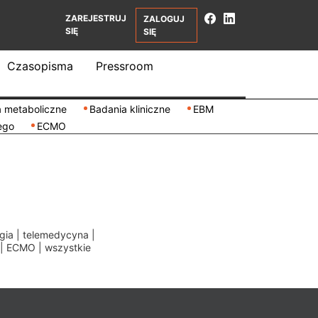
ZAREJESTRUJ
ZALOGUJ
SIĘ
SIĘ
Czasopisma
Pressroom
 metaboliczne
Badania kliniczne
EBM
ego
ECMO
gia
|
telemedycyna
|
|
ECMO
|
wszystkie