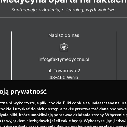
Konferencje, szkolenia, e-learning, wydawnictwo
Napisz do nas
info@faktymedyczne.pl
ul. Towarowa 2
43-460 Wisła
ją prywatność.
Redakcja medyczna:
ul. Wolności 338b
.pl. wykorzystuje pliki cookie. Pliki cookie są umieszczane na ur
41-800 Zabrze
cookie, i uzyskać do nich dostęp, a także przetwarzać dane osobowe
dynie pliki, które umożliwiają poprawne działanie strony. Włączeni
Biuro Zarządu Fundacji:
(z wyjątkiem niezbędnych jeżeli takie będą). Wykorzystując „Indywi
ul. Rodawska 26
niektóre rodzaje przetwarzania danych osobowych mogą nie wymagać 