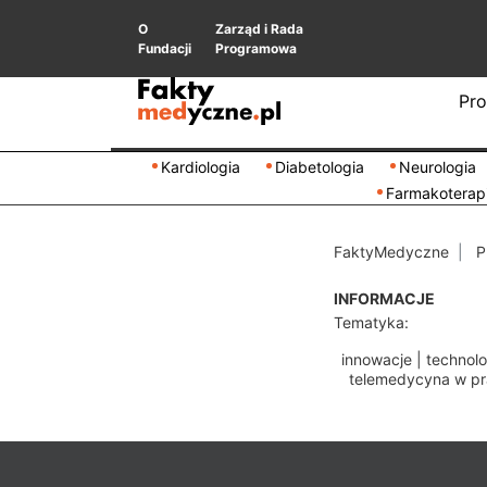
O
Zarząd i Rada
Fundacji
Programowa
Pro
Kardiologia
Diabetologia
Neurologia
Farmakoterap
FaktyMedyczne
P
INFORMACJE
Tematyka:
innowacje
|
technolo
telemedycyna w pr