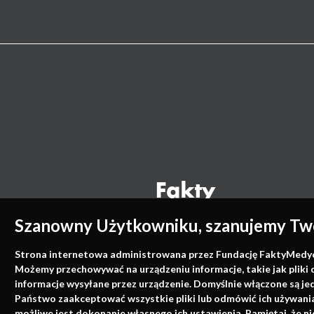
Szanowny Użytkowniku, szanujemy Two
Strona internetowa administrowana przez Fundację FaktyMedyczne
Możemy przechowywać na urządzeniu informacje, takie jak pliki 
informacje wysyłane przez urządzenie. Domyślnie włączone są je
Państwo zaakceptować wszystkie pliki lub odmówić ich używania 
możliwe jest dokonanie własnego ich ustawienia. Pamiętaj, że 