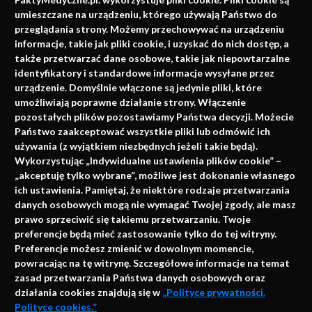
faktach
umieszczane na urządzeniu, którego używają Państwo do
Konferencje, szkolenia, e-learning, wydawnictwo
przeglądania strony. Możemy przechowywać na urządzeniu
informacje, takie jak pliki cookie, i uzyskać do nich dostęp, a
także przetwarzać dane osobowe, takie jak niepowtarzalne
identyfikatory i standardowe informacje wysyłane przez
urządzenie. Domyślnie włączone są jedynie pliki, które
umożliwiają poprawne działanie strony. Włączenie
pozostałych plików pozostawiamy Państwa decyzji. Możecie
Państwo zaakceptować wszystkie pliki lub odmówić ich
używania (z wyjątkiem niezbędnych jeżeli takie będą).
Napisz do nas
Wykorzystując „Indywidualne ustawienia plików cookie” –
„akceptuję tylko wybrane”, możliwe jest dokonanie własnego
ich ustawienia. Pamiętaj, że niektóre rodzaje przetwarzania
danych osobowych mogą nie wymagać Twojej zgody, ale masz
info@faktymedyczne.pl
prawo sprzeciwić się takiemu przetwarzaniu. Twoje
preferencje będą mieć zastosowanie tylko do tej witryny.
ul. Towarowa 2
Preferencje możesz zmienić w dowolnym momencie,
43-460 Wisła
powracając na tę witrynę. Szczegółowe informacje na temat
zasad przetwarzania Państwa danych osobowych oraz
Redakcja medyczna:
działania cookies znajdują się w
„Polityce prywatności.
ul. Wolności 338b
Polityce cookies.”