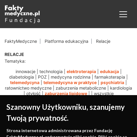
FaktyMedyczne
Platforma edukacyjna
Relacje
RELACJE
Tematyka:
innowacje
|
technologia
|
elektroterapia
|
edukacja
|
diabetologia
|
POZ
|
medycyna rodzinna
|
farmakoterapia
|
telemedycyna
|
telemedycyna w praktyce
|
psychiatria
|
ratownictwo medyczne
|
zaburzenia metaboliczne
|
kardiologia
|
otyłość
|
zaburzenia lipidowe
|
|
wszystkie
Szanowny Użytkowniku, szanujemy
Twoją prywatność.
Medycyna oparta na
Strona internetowa administrowana przez Fundację
FaktyMedyczne.pl. wykorzystuje pliki cookie. Pliki cookie są