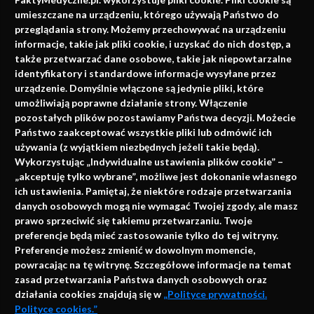
faktach
umieszczane na urządzeniu, którego używają Państwo do
Konferencje, szkolenia, e-learning, wydawnictwo
przeglądania strony. Możemy przechowywać na urządzeniu
informacje, takie jak pliki cookie, i uzyskać do nich dostęp, a
także przetwarzać dane osobowe, takie jak niepowtarzalne
identyfikatory i standardowe informacje wysyłane przez
urządzenie. Domyślnie włączone są jedynie pliki, które
umożliwiają poprawne działanie strony. Włączenie
pozostałych plików pozostawiamy Państwa decyzji. Możecie
Państwo zaakceptować wszystkie pliki lub odmówić ich
używania (z wyjątkiem niezbędnych jeżeli takie będą).
Napisz do nas
Wykorzystując „Indywidualne ustawienia plików cookie” –
„akceptuję tylko wybrane”, możliwe jest dokonanie własnego
ich ustawienia. Pamiętaj, że niektóre rodzaje przetwarzania
danych osobowych mogą nie wymagać Twojej zgody, ale masz
info@faktymedyczne.pl
prawo sprzeciwić się takiemu przetwarzaniu. Twoje
preferencje będą mieć zastosowanie tylko do tej witryny.
ul. Towarowa 2
Preferencje możesz zmienić w dowolnym momencie,
43-460 Wisła
powracając na tę witrynę. Szczegółowe informacje na temat
zasad przetwarzania Państwa danych osobowych oraz
Redakcja medyczna:
działania cookies znajdują się w
„Polityce prywatności.
ul. Wolności 338b
Polityce cookies.”