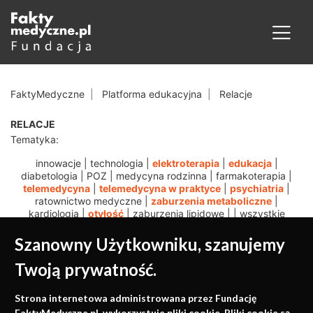
FaktyMedyczne
Platforma edukacyjna
Relacje
RELACJE
Tematyka:
innowacje
|
technologia
|
elektroterapia
|
edukacja
|
diabetologia
|
POZ
|
medycyna rodzinna
|
farmakoterapia
|
telemedycyna
|
telemedycyna w praktyce
|
psychiatria
|
ratownictwo medyczne
|
zaburzenia metaboliczne
|
kardiologia
|
otyłość
|
zaburzenia lipidowe
|
|
wszystkie
Szanowny Użytkowniku, szanujemy
Twoją prywatność.
Medycyna oparta na
Strona internetowa administrowana przez Fundację
FaktyMedyczne.pl. wykorzystuje pliki cookie. Pliki cookie są