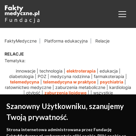
FaktyMedyczne
Platforma edukacyjna
Relacje
RELACJE
Tematyka:
innowacje
|
technologia
|
elektroterapia
|
edukacja
|
diabetologia
|
POZ
|
medycyna rodzinna
|
farmakoterapia
|
telemedycyna
|
telemedycyna w praktyce
|
psychiatria
|
ratownictwo medyczne
|
zaburzenia metaboliczne
|
kardiologia
|
otyłość
|
zaburzenia lipidowe
|
|
wszystkie
Szanowny Użytkowniku, szanujemy
Twoją prywatność.
Medycyna oparta na
Strona internetowa administrowana przez Fundację
FaktyMedyczne.pl. wykorzystuje pliki cookie. Pliki cookie są