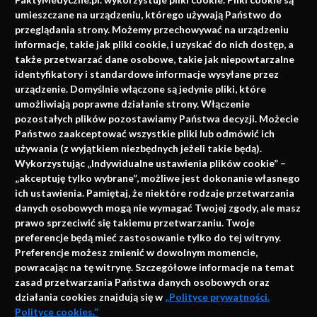
faktach
umieszczane na urządzeniu, którego używają Państwo do
Konferencje, szkolenia, e-learning, wydawnictwo
przeglądania strony. Możemy przechowywać na urządzeniu
informacje, takie jak pliki cookie, i uzyskać do nich dostęp, a
także przetwarzać dane osobowe, takie jak niepowtarzalne
identyfikatory i standardowe informacje wysyłane przez
urządzenie. Domyślnie włączone są jedynie pliki, które
umożliwiają poprawne działanie strony. Włączenie
pozostałych plików pozostawiamy Państwa decyzji. Możecie
Państwo zaakceptować wszystkie pliki lub odmówić ich
używania (z wyjątkiem niezbędnych jeżeli takie będą).
Napisz do nas
Wykorzystując „Indywidualne ustawienia plików cookie” –
„akceptuję tylko wybrane”, możliwe jest dokonanie własnego
ich ustawienia. Pamiętaj, że niektóre rodzaje przetwarzania
danych osobowych mogą nie wymagać Twojej zgody, ale masz
info@faktymedyczne.pl
prawo sprzeciwić się takiemu przetwarzaniu. Twoje
preferencje będą mieć zastosowanie tylko do tej witryny.
ul. Towarowa 2
Preferencje możesz zmienić w dowolnym momencie,
43-460 Wisła
powracając na tę witrynę. Szczegółowe informacje na temat
zasad przetwarzania Państwa danych osobowych oraz
Redakcja medyczna:
działania cookies znajdują się w
„Polityce prywatności.
ul. Wolności 338b
Polityce cookies.”