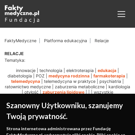
FaktyMedyczne
Platforma edukacyjna
Relacje
RELACJE
Tematyka:
innowacje
|
technologia
|
elektroterapia
|
edukacja
|
diabetologia
|
POZ
|
medycyna rodzinna
|
farmakoterapia
|
telemedycyna
|
telemedycyna w praktyce
|
psychiatria
|
ratownictwo medyczne
|
zaburzenia metaboliczne
|
kardiologia
|
otyłość
|
zaburzenia lipidowe
|
|
|
wszystkie
Szanowny Użytkowniku, szanujemy
Twoją prywatność.
Medycyna oparta na
Strona internetowa administrowana przez Fundację
FaktyMedyczne.pl. wykorzystuje pliki cookie. Pliki cookie są