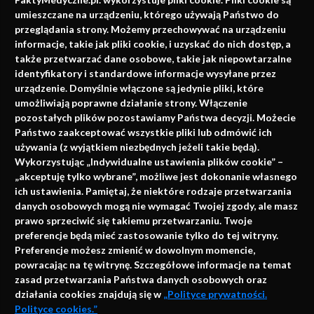
faktach
umieszczane na urządzeniu, którego używają Państwo do
Konferencje, szkolenia, e-learning, wydawnictwo
przeglądania strony. Możemy przechowywać na urządzeniu
informacje, takie jak pliki cookie, i uzyskać do nich dostęp, a
także przetwarzać dane osobowe, takie jak niepowtarzalne
identyfikatory i standardowe informacje wysyłane przez
urządzenie. Domyślnie włączone są jedynie pliki, które
umożliwiają poprawne działanie strony. Włączenie
pozostałych plików pozostawiamy Państwa decyzji. Możecie
Państwo zaakceptować wszystkie pliki lub odmówić ich
używania (z wyjątkiem niezbędnych jeżeli takie będą).
Napisz do nas
Wykorzystując „Indywidualne ustawienia plików cookie” –
„akceptuję tylko wybrane”, możliwe jest dokonanie własnego
ich ustawienia. Pamiętaj, że niektóre rodzaje przetwarzania
danych osobowych mogą nie wymagać Twojej zgody, ale masz
info@faktymedyczne.pl
prawo sprzeciwić się takiemu przetwarzaniu. Twoje
preferencje będą mieć zastosowanie tylko do tej witryny.
ul. Towarowa 2
Preferencje możesz zmienić w dowolnym momencie,
43-460 Wisła
powracając na tę witrynę. Szczegółowe informacje na temat
zasad przetwarzania Państwa danych osobowych oraz
Redakcja medyczna:
działania cookies znajdują się w
„Polityce prywatności.
ul. Wolności 338b
Polityce cookies.”