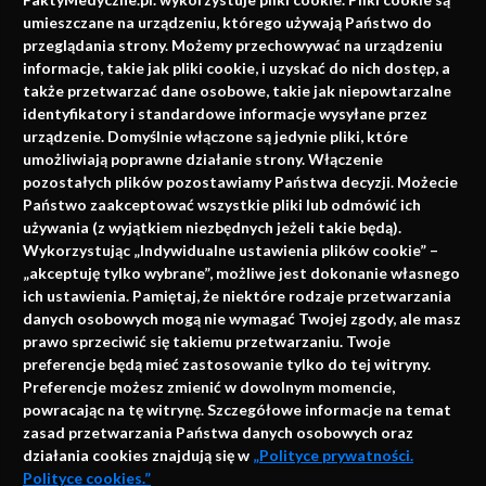
faktach
umieszczane na urządzeniu, którego używają Państwo do
Konferencje, szkolenia, e-learning, wydawnictwo
przeglądania strony. Możemy przechowywać na urządzeniu
informacje, takie jak pliki cookie, i uzyskać do nich dostęp, a
także przetwarzać dane osobowe, takie jak niepowtarzalne
identyfikatory i standardowe informacje wysyłane przez
urządzenie. Domyślnie włączone są jedynie pliki, które
umożliwiają poprawne działanie strony. Włączenie
pozostałych plików pozostawiamy Państwa decyzji. Możecie
Państwo zaakceptować wszystkie pliki lub odmówić ich
używania (z wyjątkiem niezbędnych jeżeli takie będą).
Napisz do nas
Wykorzystując „Indywidualne ustawienia plików cookie” –
„akceptuję tylko wybrane”, możliwe jest dokonanie własnego
ich ustawienia. Pamiętaj, że niektóre rodzaje przetwarzania
danych osobowych mogą nie wymagać Twojej zgody, ale masz
info@faktymedyczne.pl
prawo sprzeciwić się takiemu przetwarzaniu. Twoje
preferencje będą mieć zastosowanie tylko do tej witryny.
ul. Towarowa 2
Preferencje możesz zmienić w dowolnym momencie,
43-460 Wisła
powracając na tę witrynę. Szczegółowe informacje na temat
zasad przetwarzania Państwa danych osobowych oraz
Redakcja medyczna:
działania cookies znajdują się w
„Polityce prywatności.
ul. Wolności 338b
Polityce cookies.”