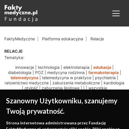
FaktyMedyczne
Platforma edukacyjna
Relacje
RELACJE
Tematyka:
innowacje
|
technologia
|
elektroterapia
|
edukacja
|
diabetologia
|
POZ
|
medycyna rodzinna
|
farmakoterapia
|
telemedycyna
|
telemedycyna w praktyce
|
psychiatria
|
ratownictwo medyczne
|
zaburzenia metaboliczne
|
kardiologia
|
otyłość
|
zaburzenia lipidowe
|
|
|
wszystkie
Szanowny Użytkowniku, szanujemy
Twoją prywatność.
Medycyna oparta na
Strona internetowa administrowana przez Fundację
FaktyMedyczne.pl. wykorzystuje pliki cookie. Pliki cookie są