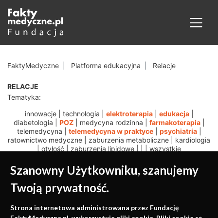
FaktyMedyczne
Platforma edukacyjna
Relacje
RELACJE
Tematyka:
innowacje
|
technologia
|
elektroterapia
|
edukacja
|
diabetologia
|
POZ
|
medycyna rodzinna
|
farmakoterapia
|
telemedycyna
|
telemedycyna w praktyce
|
psychiatria
|
ratownictwo medyczne
|
zaburzenia metaboliczne
|
kardiologia
|
otyłość
|
zaburzenia lipidowe
|
|
|
wszystkie
Szanowny Użytkowniku, szanujemy
Twoją prywatność.
Medycyna oparta na
Strona internetowa administrowana przez Fundację
FaktyMedyczne.pl. wykorzystuje pliki cookie. Pliki cookie są