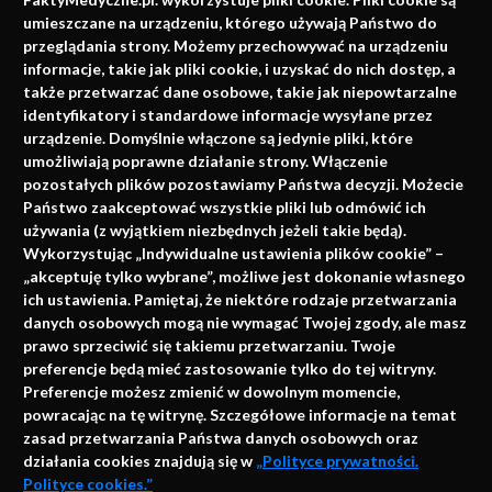
faktach
umieszczane na urządzeniu, którego używają Państwo do
Konferencje, szkolenia, e-learning, wydawnictwo
przeglądania strony. Możemy przechowywać na urządzeniu
informacje, takie jak pliki cookie, i uzyskać do nich dostęp, a
także przetwarzać dane osobowe, takie jak niepowtarzalne
identyfikatory i standardowe informacje wysyłane przez
urządzenie. Domyślnie włączone są jedynie pliki, które
umożliwiają poprawne działanie strony. Włączenie
pozostałych plików pozostawiamy Państwa decyzji. Możecie
Państwo zaakceptować wszystkie pliki lub odmówić ich
używania (z wyjątkiem niezbędnych jeżeli takie będą).
Napisz do nas
Wykorzystując „Indywidualne ustawienia plików cookie” –
„akceptuję tylko wybrane”, możliwe jest dokonanie własnego
ich ustawienia. Pamiętaj, że niektóre rodzaje przetwarzania
danych osobowych mogą nie wymagać Twojej zgody, ale masz
info@faktymedyczne.pl
prawo sprzeciwić się takiemu przetwarzaniu. Twoje
preferencje będą mieć zastosowanie tylko do tej witryny.
ul. Towarowa 2
Preferencje możesz zmienić w dowolnym momencie,
43-460 Wisła
powracając na tę witrynę. Szczegółowe informacje na temat
zasad przetwarzania Państwa danych osobowych oraz
Redakcja medyczna:
działania cookies znajdują się w
„Polityce prywatności.
ul. Wolności 338b
Polityce cookies.”