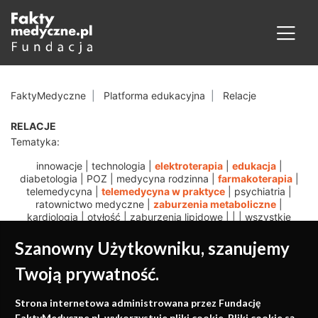
FaktyMedyczne
Platforma edukacyjna
Relacje
RELACJE
Tematyka:
innowacje
|
technologia
|
elektroterapia
|
edukacja
|
diabetologia
|
POZ
|
medycyna rodzinna
|
farmakoterapia
|
telemedycyna
|
telemedycyna w praktyce
|
psychiatria
|
ratownictwo medyczne
|
zaburzenia metaboliczne
|
kardiologia
|
otyłość
|
zaburzenia lipidowe
|
|
|
wszystkie
Szanowny Użytkowniku, szanujemy
Twoją prywatność.
Medycyna oparta na
Strona internetowa administrowana przez Fundację
FaktyMedyczne.pl. wykorzystuje pliki cookie. Pliki cookie są