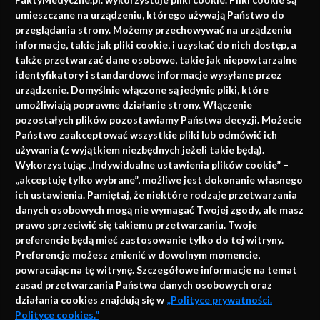
faktach
umieszczane na urządzeniu, którego używają Państwo do
Konferencje, szkolenia, e-learning, wydawnictwo
przeglądania strony. Możemy przechowywać na urządzeniu
informacje, takie jak pliki cookie, i uzyskać do nich dostęp, a
także przetwarzać dane osobowe, takie jak niepowtarzalne
identyfikatory i standardowe informacje wysyłane przez
urządzenie. Domyślnie włączone są jedynie pliki, które
umożliwiają poprawne działanie strony. Włączenie
pozostałych plików pozostawiamy Państwa decyzji. Możecie
Państwo zaakceptować wszystkie pliki lub odmówić ich
używania (z wyjątkiem niezbędnych jeżeli takie będą).
Napisz do nas
Wykorzystując „Indywidualne ustawienia plików cookie” –
„akceptuję tylko wybrane”, możliwe jest dokonanie własnego
ich ustawienia. Pamiętaj, że niektóre rodzaje przetwarzania
danych osobowych mogą nie wymagać Twojej zgody, ale masz
info@faktymedyczne.pl
prawo sprzeciwić się takiemu przetwarzaniu. Twoje
preferencje będą mieć zastosowanie tylko do tej witryny.
ul. Towarowa 2
Preferencje możesz zmienić w dowolnym momencie,
43-460 Wisła
powracając na tę witrynę. Szczegółowe informacje na temat
zasad przetwarzania Państwa danych osobowych oraz
Redakcja medyczna:
działania cookies znajdują się w
„Polityce prywatności.
ul. Wolności 338b
Polityce cookies.”