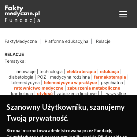
FaktyMedyczne
Platforma edukacyjna
Relacje
RELACJE
Tematyka:
innowacje
|
technologia
|
elektroterapia
|
edukacja
|
diabetologia
|
POZ
|
medycyna rodzinna
|
farmakoterapia
|
telemedycyna
|
telemedycyna w praktyce
|
psychiatria
|
ratownictwo medyczne
|
zaburzenia metaboliczne
|
kardiologia
|
otyłość
|
zaburzenia lipidowe
|
|
|
wszystkie
Szanowny Użytkowniku, szanujemy
Twoją prywatność.
Medycyna oparta na
Strona internetowa administrowana przez Fundację
FaktyMedyczne.pl. wykorzystuje pliki cookie. Pliki cookie są