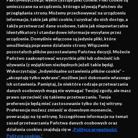
faktach
umieszczane na urządzeniu, którego używają Państwo do
Konferencje, szkolenia, e-learning, wydawnictwo
przeglądania strony. Możemy przechowywać na urządzeniu
informacje, takie jak pliki cookie, i uzyskać do nich dostęp, a
także przetwarzać dane osobowe, takie jak niepowtarzalne
identyfikatory i standardowe informacje wysyłane przez
urządzenie. Domyślnie włączone są jedynie pliki, które
umożliwiają poprawne działanie strony. Włączenie
pozostałych plików pozostawiamy Państwa decyzji. Możecie
Państwo zaakceptować wszystkie pliki lub odmówić ich
używania (z wyjątkiem niezbędnych jeżeli takie będą).
Napisz do nas
Wykorzystując „Indywidualne ustawienia plików cookie” –
„akceptuję tylko wybrane”, możliwe jest dokonanie własnego
ich ustawienia. Pamiętaj, że niektóre rodzaje przetwarzania
danych osobowych mogą nie wymagać Twojej zgody, ale masz
info@faktymedyczne.pl
prawo sprzeciwić się takiemu przetwarzaniu. Twoje
preferencje będą mieć zastosowanie tylko do tej witryny.
ul. Towarowa 2
Preferencje możesz zmienić w dowolnym momencie,
43-460 Wisła
powracając na tę witrynę. Szczegółowe informacje na temat
zasad przetwarzania Państwa danych osobowych oraz
Redakcja medyczna:
działania cookies znajdują się w
„Polityce prywatności.
ul. Wolności 338b
Polityce cookies.”