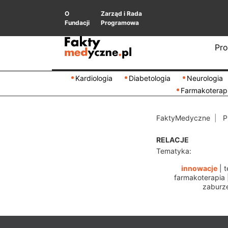
O
Zarząd i Rada
Fundacji
Programowa
Pro
Kardiologia
Diabetologia
Neurologia
Farmakoterap
FaktyMedyczne
P
RELACJE
Tematyka:
innowacje
|
t
farmakoterapia
zaburze