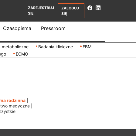
ZAREJESTRUJ
ZALOGUJ
SIĘ
SIĘ
Czasopisma
Pressroom
 metaboliczne
Badania kliniczne
EBM
ego
ECMO
na rodzinna
|
ctwo medyczne
|
zystkie