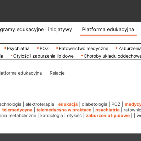
gramy edukacyjne i inicjatywy
Platforma edukacyjna
Psychiatria
POZ
Ratownictwo medyczne
Zaburzenia
ia
Otyłość i zaburzenia lipidowe
Choroby układu oddechow
latforma edukacyjna
Relacje
echnologia
|
elektroterapia
|
edukacja
|
diabetologia
|
POZ
|
medycy
|
telemedycyna
|
telemedycyna w praktyce
|
psychiatria
|
ratowni
nia metaboliczne
|
kardiologia
|
otyłość
|
zaburzenia lipidowe
|
|
ws