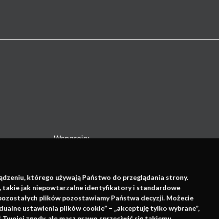
Wsparcie:
ządzeniu, którego używają Państwo do przeglądania strony.
, takie jak niepowtarzalne identyfikatory i standardowe
e pozostałych plików pozostawiamy Państwa decyzji. Możecie
dualne ustawienia plików cookie” – „akceptuję tylko wybrane”,
Twojej zgody, ale masz prawo sprzeciwić się takiemu