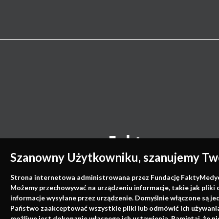
Szanowny Użytkowniku, szanujemy Two
Strona internetowa administrowana przez Fundację FaktyMedyczne
Możemy przechowywać na urządzeniu informacje, takie jak pliki 
informacje wysyłane przez urządzenie. Domyślnie włączone są je
Państwo zaakceptować wszystkie pliki lub odmówić ich używania 
możliwe jest dokonanie własnego ich ustawienia. Pamiętaj, że 