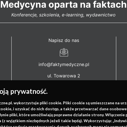
Medycyna oparta na faktach
Konferencje, szkolenia, e-learning, wydawnictwo
Napisz do nas
info@faktymedyczne.pl
ul. Towarowa 2
43-460 Wisła
ją prywatność.
Redakcja medyczna:
ul. Wolności 338b
.pl. wykorzystuje pliki cookie. Pliki cookie są umieszczane na ur
cookie, i uzyskać do nich dostęp, a także przetwarzać dane osobowe
41-800 Zabrze
dynie pliki, które umożliwiają poprawne działanie strony. Włączeni
(z wyjątkiem niezbędnych jeżeli takie będą). Wykorzystując „Indywi
Biuro Zarządu Fundacji:
niektóre rodzaje przetwarzania danych osobowych mogą nie wymagać 