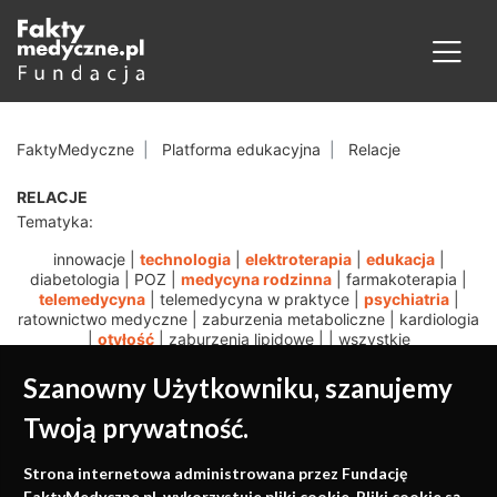
FaktyMedyczne
Platforma edukacyjna
Relacje
RELACJE
Tematyka:
innowacje
|
technologia
|
elektroterapia
|
edukacja
|
diabetologia
|
POZ
|
medycyna rodzinna
|
farmakoterapia
|
telemedycyna
|
telemedycyna w praktyce
|
psychiatria
|
ratownictwo medyczne
|
zaburzenia metaboliczne
|
kardiologia
|
otyłość
|
zaburzenia lipidowe
|
|
wszystkie
Szanowny Użytkowniku, szanujemy
Twoją prywatność.
Medycyna oparta na
Strona internetowa administrowana przez Fundację
FaktyMedyczne.pl. wykorzystuje pliki cookie. Pliki cookie są