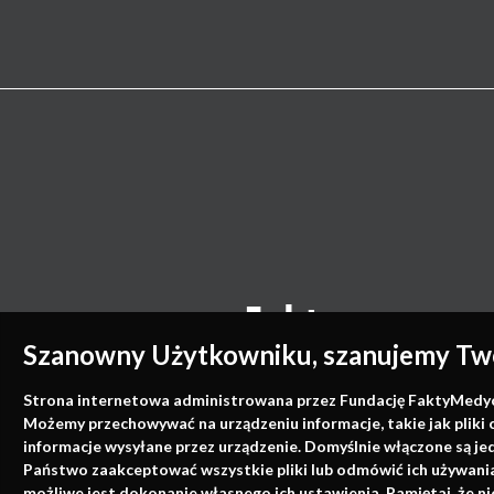
Szanowny Użytkowniku, szanujemy Two
Strona internetowa administrowana przez Fundację FaktyMedyczne
Możemy przechowywać na urządzeniu informacje, takie jak pliki 
informacje wysyłane przez urządzenie. Domyślnie włączone są je
Państwo zaakceptować wszystkie pliki lub odmówić ich używania 
możliwe jest dokonanie własnego ich ustawienia. Pamiętaj, że 