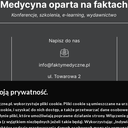
Medycyna oparta na faktach
Konferencje, szkolenia, e-learning, wydawnictwo
Napisz do nas
info@faktymedyczne.pl
ul. Towarowa 2
43-460 Wisła
ją prywatność.
Redakcja medyczna:
ul. Wolności 338b
.pl. wykorzystuje pliki cookie. Pliki cookie są umieszczane na ur
cookie, i uzyskać do nich dostęp, a także przetwarzać dane osobowe
41-800 Zabrze
dynie pliki, które umożliwiają poprawne działanie strony. Włączeni
(z wyjątkiem niezbędnych jeżeli takie będą). Wykorzystując „Indywi
Biuro Zarządu Fundacji:
niektóre rodzaje przetwarzania danych osobowych mogą nie wymagać 