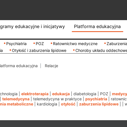
gramy edukacyjne i inicjatywy
Platforma edukacyjna
Psychiatria
POZ
Ratownictwo medyczne
Zaburzenia
ia
Otyłość i zaburzenia lipidowe
Choroby układu oddechow
latforma edukacyjna
Relacje
chnologia
|
elektroterapia
|
edukacja
|
diabetologia
|
POZ
|
medycy
|
telemedycyna
|
telemedycyna w praktyce
|
psychiatria
|
ratowni
nia metaboliczne
|
kardiologia
|
otyłość
|
zaburzenia lipidowe
|
|
w