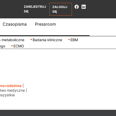
ZAREJESTRUJ
ZALOGUJ
SIĘ
SIĘ
Czasopisma
Pressroom
 metaboliczne
Badania kliniczne
EBM
ego
ECMO
na rodzinna
|
ctwo medyczne
|
szystkie