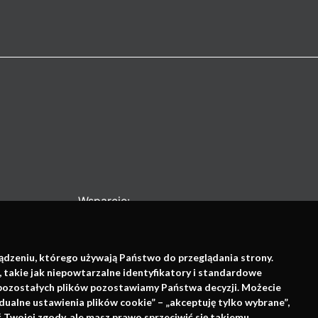
Wsparcie:
ządzeniu, którego używają Państwo do przeglądania strony.
, takie jak niepowtarzalne identyfikatory i standardowe
e pozostałych plików pozostawiamy Państwa decyzji. Możecie
dualne ustawienia plików cookie” – „akceptuję tylko wybrane”,
Twojej zgody, ale masz prawo sprzeciwić się takiemu