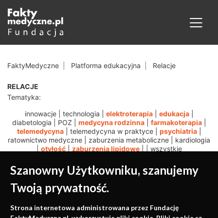
FaktyMedyczne
Platforma edukacyjna
Relacje
RELACJE
Tematyka:
innowacje
|
technologia
|
elektroterapia
|
edukacja
|
diabetologia
|
POZ
|
medycyna rodzinna
|
farmakoterapia
|
telemedycyna
|
telemedycyna w praktyce
|
psychiatria
|
ratownictwo medyczne
|
zaburzenia metaboliczne
|
kardiologia
|
otyłość
|
zaburzenia lipidowe
|
|
wszystkie
Szanowny Użytkowniku, szanujemy
Twoją prywatność.
Medycyna oparta na
Strona internetowa administrowana przez Fundację
FaktyMedyczne.pl. wykorzystuje pliki cookie. Pliki cookie są