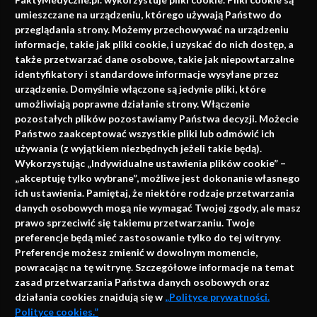
faktach
umieszczane na urządzeniu, którego używają Państwo do
Konferencje, szkolenia, e-learning, wydawnictwo
przeglądania strony. Możemy przechowywać na urządzeniu
informacje, takie jak pliki cookie, i uzyskać do nich dostęp, a
także przetwarzać dane osobowe, takie jak niepowtarzalne
identyfikatory i standardowe informacje wysyłane przez
urządzenie. Domyślnie włączone są jedynie pliki, które
umożliwiają poprawne działanie strony. Włączenie
pozostałych plików pozostawiamy Państwa decyzji. Możecie
Państwo zaakceptować wszystkie pliki lub odmówić ich
używania (z wyjątkiem niezbędnych jeżeli takie będą).
Napisz do nas
Wykorzystując „Indywidualne ustawienia plików cookie” –
„akceptuję tylko wybrane”, możliwe jest dokonanie własnego
ich ustawienia. Pamiętaj, że niektóre rodzaje przetwarzania
danych osobowych mogą nie wymagać Twojej zgody, ale masz
info@faktymedyczne.pl
prawo sprzeciwić się takiemu przetwarzaniu. Twoje
preferencje będą mieć zastosowanie tylko do tej witryny.
ul. Towarowa 2
Preferencje możesz zmienić w dowolnym momencie,
43-460 Wisła
powracając na tę witrynę. Szczegółowe informacje na temat
zasad przetwarzania Państwa danych osobowych oraz
Redakcja medyczna:
działania cookies znajdują się w
„Polityce prywatności.
ul. Wolności 338b
Polityce cookies.”