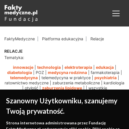
FaktyMedyczne
Platforma edukacyjna
Relacje
RELACJE
Tematyka:
innowacje
|
technologia
|
elektroterapia
|
edukacja
|
diabetologia
|
POZ
|
medycyna rodzinna
|
farmakoterapia
|
telemedycyna
|
telemedycyna w praktyce
|
psychiatria
|
ratownictwo medyczne
|
zaburzenia metaboliczne
|
kardiologia
|
otyłość
|
zaburzenia lipidowe
|
|
wszystkie
Szanowny Użytkowniku, szanujemy
Twoją prywatność.
Medycyna oparta na
Strona internetowa administrowana przez Fundację
FaktyMedyczne.pl. wykorzystuje pliki cookie. Pliki cookie są