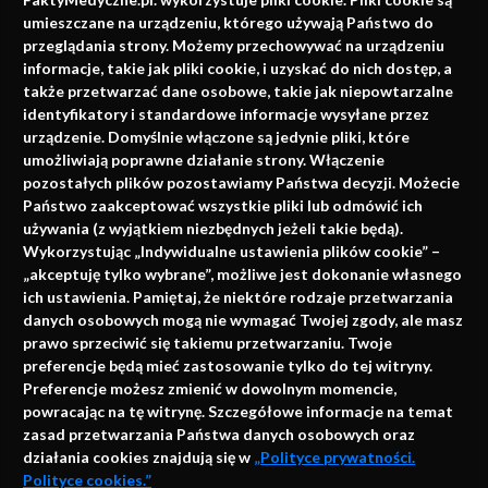
faktach
umieszczane na urządzeniu, którego używają Państwo do
Konferencje, szkolenia, e-learning, wydawnictwo
przeglądania strony. Możemy przechowywać na urządzeniu
informacje, takie jak pliki cookie, i uzyskać do nich dostęp, a
także przetwarzać dane osobowe, takie jak niepowtarzalne
identyfikatory i standardowe informacje wysyłane przez
urządzenie. Domyślnie włączone są jedynie pliki, które
umożliwiają poprawne działanie strony. Włączenie
pozostałych plików pozostawiamy Państwa decyzji. Możecie
Państwo zaakceptować wszystkie pliki lub odmówić ich
używania (z wyjątkiem niezbędnych jeżeli takie będą).
Napisz do nas
Wykorzystując „Indywidualne ustawienia plików cookie” –
„akceptuję tylko wybrane”, możliwe jest dokonanie własnego
ich ustawienia. Pamiętaj, że niektóre rodzaje przetwarzania
danych osobowych mogą nie wymagać Twojej zgody, ale masz
info@faktymedyczne.pl
prawo sprzeciwić się takiemu przetwarzaniu. Twoje
preferencje będą mieć zastosowanie tylko do tej witryny.
ul. Towarowa 2
Preferencje możesz zmienić w dowolnym momencie,
43-460 Wisła
powracając na tę witrynę. Szczegółowe informacje na temat
zasad przetwarzania Państwa danych osobowych oraz
Redakcja medyczna:
działania cookies znajdują się w
„Polityce prywatności.
ul. Wolności 338b
Polityce cookies.”