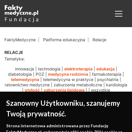
FaktyMedyczne
Platforma edukacyjna
Relacje
RELACJE
Tematyka:
innowacje
|
technologia
|
elektroterapia
|
edukacja
|
diabetologia
|
POZ
|
medycyna rodzinna
|
farmakoterapia
|
telemedycyna
|
telemedycyna w praktyce
|
psychiatria
|
ratownictwo medyczne
|
zaburzenia metaboliczne
|
kardiologia
|
otyłość
|
zaburzenia lipidowe
|
|
wszystkie
Szanowny Użytkowniku, szanujemy
Twoją prywatność.
Medycyna oparta na
Strona internetowa administrowana przez Fundację
FaktyMedyczne.pl. wykorzystuje pliki cookie. Pliki cookie są