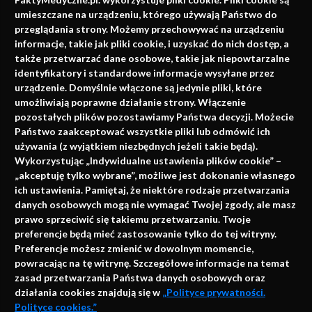
faktach
umieszczane na urządzeniu, którego używają Państwo do
Konferencje, szkolenia, e-learning, wydawnictwo
przeglądania strony. Możemy przechowywać na urządzeniu
informacje, takie jak pliki cookie, i uzyskać do nich dostęp, a
także przetwarzać dane osobowe, takie jak niepowtarzalne
identyfikatory i standardowe informacje wysyłane przez
urządzenie. Domyślnie włączone są jedynie pliki, które
umożliwiają poprawne działanie strony. Włączenie
pozostałych plików pozostawiamy Państwa decyzji. Możecie
Państwo zaakceptować wszystkie pliki lub odmówić ich
używania (z wyjątkiem niezbędnych jeżeli takie będą).
Napisz do nas
Wykorzystując „Indywidualne ustawienia plików cookie” –
„akceptuję tylko wybrane”, możliwe jest dokonanie własnego
ich ustawienia. Pamiętaj, że niektóre rodzaje przetwarzania
danych osobowych mogą nie wymagać Twojej zgody, ale masz
info@faktymedyczne.pl
prawo sprzeciwić się takiemu przetwarzaniu. Twoje
preferencje będą mieć zastosowanie tylko do tej witryny.
ul. Towarowa 2
Preferencje możesz zmienić w dowolnym momencie,
43-460 Wisła
powracając na tę witrynę. Szczegółowe informacje na temat
zasad przetwarzania Państwa danych osobowych oraz
Redakcja medyczna:
działania cookies znajdują się w
„Polityce prywatności.
ul. Wolności 338b
Polityce cookies.”