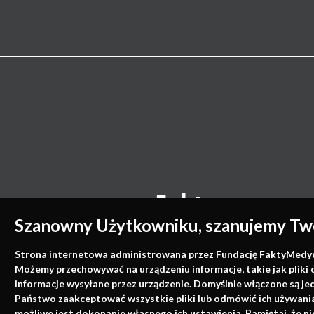
Szanowny Użytkowniku, szanujemy Two
Strona internetowa administrowana przez Fundację FaktyMedyczne
Możemy przechowywać na urządzeniu informacje, takie jak pliki 
informacje wysyłane przez urządzenie. Domyślnie włączone są je
Państwo zaakceptować wszystkie pliki lub odmówić ich używania 
możliwe jest dokonanie własnego ich ustawienia. Pamiętaj, że 