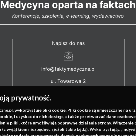
Medycyna oparta na faktach
Konferencje, szkolenia, e-learning, wydawnictwo
Napisz do nas
info@faktymedyczne.pl
ul. Towarowa 2
43-460 Wisła
ją prywatność.
Redakcja medyczna:
ul. Wolności 338b
.pl. wykorzystuje pliki cookie. Pliki cookie są umieszczane na ur
cookie, i uzyskać do nich dostęp, a także przetwarzać dane osobowe
41-800 Zabrze
dynie pliki, które umożliwiają poprawne działanie strony. Włączeni
(z wyjątkiem niezbędnych jeżeli takie będą). Wykorzystując „Indywi
Biuro Zarządu Fundacji:
niektóre rodzaje przetwarzania danych osobowych mogą nie wymagać 