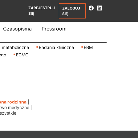
ZAREJESTRUJ
ZALOGUJ
SIĘ
SIĘ
Czasopisma
Pressroom
 metaboliczne
Badania kliniczne
EBM
ego
ECMO
na rodzinna
|
ctwo medyczne
|
szystkie