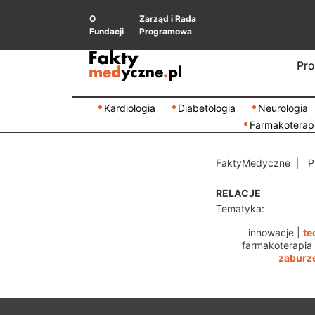
O
Zarząd i Rada
Fundacji
Programowa
Pro
Kardiologia
Diabetologia
Neurologia
Farmakoterap
FaktyMedyczne
P
RELACJE
Tematyka:
innowacje
|
te
farmakoterapia
zaburz