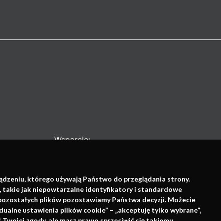
Wsparcie:
ządzeniu, którego używają Państwo do przeglądania strony.
, takie jak niepowtarzalne identyfikatory i standardowe
e pozostałych plików pozostawiamy Państwa decyzji. Możecie
dualne ustawienia plików cookie” – „akceptuję tylko wybrane”,
Twojej zgody, ale masz prawo sprzeciwić się takiemu