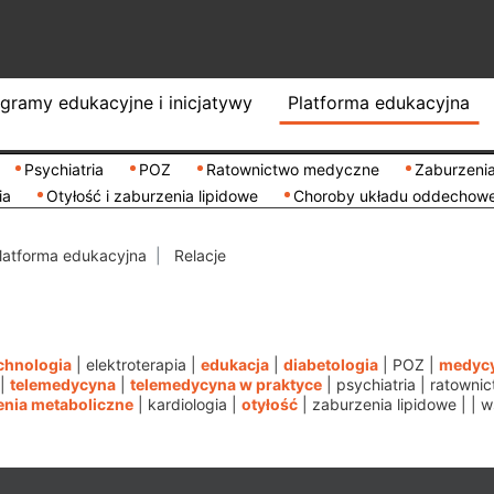
gramy edukacyjne i inicjatywy
Platforma edukacyjna
Psychiatria
POZ
Ratownictwo medyczne
Zaburzenia
ia
Otyłość i zaburzenia lipidowe
Choroby układu oddechow
latforma edukacyjna
Relacje
chnologia
|
elektroterapia
|
edukacja
|
diabetologia
|
POZ
|
medycy
|
telemedycyna
|
telemedycyna w praktyce
|
psychiatria
|
ratowni
enia metaboliczne
|
kardiologia
|
otyłość
|
zaburzenia lipidowe
|
|
w