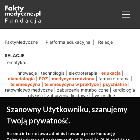
FaktyMedyczne
Platforma edukacyjna
Relacje
RELACJE
Tematyka:
innowacje
|
technologia
|
elektroterapia
|
edukacja
|
diabetologia
|
POZ
|
medycyna rodzinna
|
farmakoterapia
|
telemedycyna
|
telemedycyna w praktyce
|
psychiatria
|
ratownictwo medyczne
|
zaburzenia metaboliczne
|
kardiologia
|
otyłość
|
zaburzenia lipidowe
|
|
wszystkie
Szanowny Użytkowniku, szanujemy
Twoją prywatność.
Medycyna oparta na
Strona internetowa administrowana przez Fundację
FaktyMedyczne.pl. wykorzystuje pliki cookie. Pliki cookie są