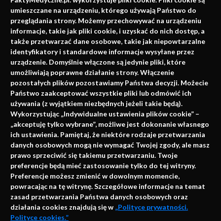
faktach
umieszczane na urządzeniu, którego używają Państwo do
Konferencje, szkolenia, e-learning, wydawnictwo
przeglądania strony. Możemy przechowywać na urządzeniu
informacje, takie jak pliki cookie, i uzyskać do nich dostęp, a
także przetwarzać dane osobowe, takie jak niepowtarzalne
identyfikatory i standardowe informacje wysyłane przez
urządzenie. Domyślnie włączone są jedynie pliki, które
umożliwiają poprawne działanie strony. Włączenie
pozostałych plików pozostawiamy Państwa decyzji. Możecie
Państwo zaakceptować wszystkie pliki lub odmówić ich
używania (z wyjątkiem niezbędnych jeżeli takie będą).
Napisz do nas
Wykorzystując „Indywidualne ustawienia plików cookie” –
„akceptuję tylko wybrane”, możliwe jest dokonanie własnego
ich ustawienia. Pamiętaj, że niektóre rodzaje przetwarzania
danych osobowych mogą nie wymagać Twojej zgody, ale masz
info@faktymedyczne.pl
prawo sprzeciwić się takiemu przetwarzaniu. Twoje
preferencje będą mieć zastosowanie tylko do tej witryny.
ul. Towarowa 2
Preferencje możesz zmienić w dowolnym momencie,
43-460 Wisła
powracając na tę witrynę. Szczegółowe informacje na temat
zasad przetwarzania Państwa danych osobowych oraz
Redakcja medyczna:
działania cookies znajdują się w
„Polityce prywatności.
ul. Wolności 338b
Polityce cookies.”