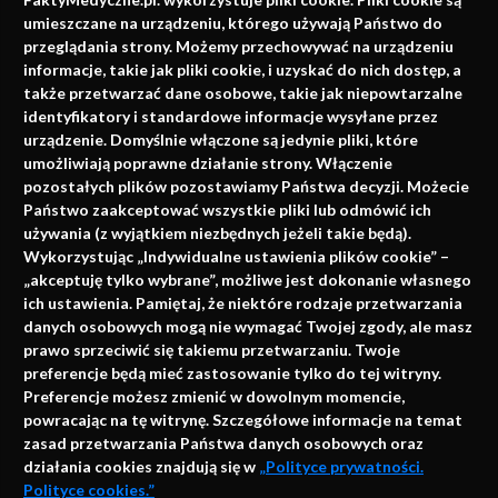
faktach
umieszczane na urządzeniu, którego używają Państwo do
Konferencje, szkolenia, e-learning, wydawnictwo
przeglądania strony. Możemy przechowywać na urządzeniu
informacje, takie jak pliki cookie, i uzyskać do nich dostęp, a
także przetwarzać dane osobowe, takie jak niepowtarzalne
identyfikatory i standardowe informacje wysyłane przez
urządzenie. Domyślnie włączone są jedynie pliki, które
umożliwiają poprawne działanie strony. Włączenie
pozostałych plików pozostawiamy Państwa decyzji. Możecie
Państwo zaakceptować wszystkie pliki lub odmówić ich
używania (z wyjątkiem niezbędnych jeżeli takie będą).
Napisz do nas
Wykorzystując „Indywidualne ustawienia plików cookie” –
„akceptuję tylko wybrane”, możliwe jest dokonanie własnego
ich ustawienia. Pamiętaj, że niektóre rodzaje przetwarzania
danych osobowych mogą nie wymagać Twojej zgody, ale masz
info@faktymedyczne.pl
prawo sprzeciwić się takiemu przetwarzaniu. Twoje
preferencje będą mieć zastosowanie tylko do tej witryny.
ul. Towarowa 2
Preferencje możesz zmienić w dowolnym momencie,
43-460 Wisła
powracając na tę witrynę. Szczegółowe informacje na temat
zasad przetwarzania Państwa danych osobowych oraz
Redakcja medyczna:
działania cookies znajdują się w
„Polityce prywatności.
ul. Wolności 338b
Polityce cookies.”