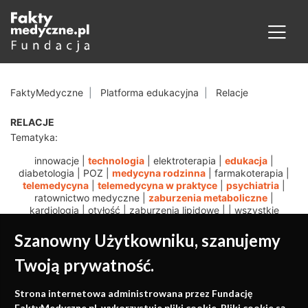
FaktyMedyczne
Platforma edukacyjna
Relacje
RELACJE
Tematyka:
innowacje
|
technologia
|
elektroterapia
|
edukacja
|
diabetologia
|
POZ
|
medycyna rodzinna
|
farmakoterapia
|
telemedycyna
|
telemedycyna w praktyce
|
psychiatria
|
ratownictwo medyczne
|
zaburzenia metaboliczne
|
kardiologia
|
otyłość
|
zaburzenia lipidowe
|
|
wszystkie
Szanowny Użytkowniku, szanujemy
Twoją prywatność.
Medycyna oparta na
Strona internetowa administrowana przez Fundację
FaktyMedyczne.pl. wykorzystuje pliki cookie. Pliki cookie są