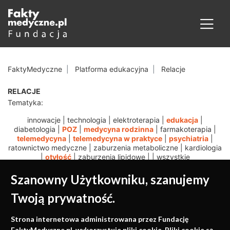
FaktyMedyczne
Platforma edukacyjna
Relacje
RELACJE
Tematyka:
innowacje
|
technologia
|
elektroterapia
|
edukacja
|
diabetologia
|
POZ
|
medycyna rodzinna
|
farmakoterapia
|
telemedycyna
|
telemedycyna w praktyce
|
psychiatria
|
ratownictwo medyczne
|
zaburzenia metaboliczne
|
kardiologia
|
otyłość
|
zaburzenia lipidowe
|
|
wszystkie
Szanowny Użytkowniku, szanujemy
Twoją prywatność.
Medycyna oparta na
Strona internetowa administrowana przez Fundację
FaktyMedyczne.pl. wykorzystuje pliki cookie. Pliki cookie są