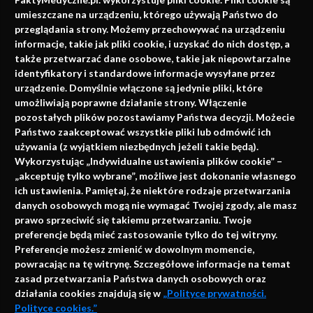
faktach
umieszczane na urządzeniu, którego używają Państwo do
Konferencje, szkolenia, e-learning, wydawnictwo
przeglądania strony. Możemy przechowywać na urządzeniu
informacje, takie jak pliki cookie, i uzyskać do nich dostęp, a
także przetwarzać dane osobowe, takie jak niepowtarzalne
identyfikatory i standardowe informacje wysyłane przez
urządzenie. Domyślnie włączone są jedynie pliki, które
umożliwiają poprawne działanie strony. Włączenie
pozostałych plików pozostawiamy Państwa decyzji. Możecie
Państwo zaakceptować wszystkie pliki lub odmówić ich
używania (z wyjątkiem niezbędnych jeżeli takie będą).
Napisz do nas
Wykorzystując „Indywidualne ustawienia plików cookie” –
„akceptuję tylko wybrane”, możliwe jest dokonanie własnego
ich ustawienia. Pamiętaj, że niektóre rodzaje przetwarzania
danych osobowych mogą nie wymagać Twojej zgody, ale masz
info@faktymedyczne.pl
prawo sprzeciwić się takiemu przetwarzaniu. Twoje
preferencje będą mieć zastosowanie tylko do tej witryny.
ul. Towarowa 2
Preferencje możesz zmienić w dowolnym momencie,
43-460 Wisła
powracając na tę witrynę. Szczegółowe informacje na temat
zasad przetwarzania Państwa danych osobowych oraz
Redakcja medyczna:
działania cookies znajdują się w
„Polityce prywatności.
ul. Wolności 338b
Polityce cookies.”