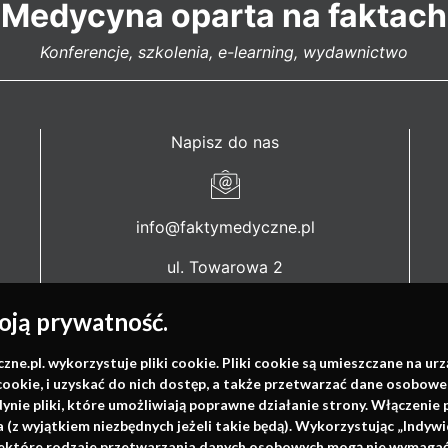
Medycyna oparta na faktach
Konferencje, szkolenia, e-learning, wydawnictwo
Napisz do nas
info@faktymedyczne.pl
ul. Towarowa 2
43-460 Wisła
ją prywatność.
Redakcja medyczna:
ul. Wolności 338b
.pl. wykorzystuje pliki cookie. Pliki cookie są umieszczane na ur
cookie, i uzyskać do nich dostęp, a także przetwarzać dane osobowe
41-800 Zabrze
dynie pliki, które umożliwiają poprawne działanie strony. Włączeni
(z wyjątkiem niezbędnych jeżeli takie będą). Wykorzystując „Indywi
Biuro Zarządu Fundacji:
niektóre rodzaje przetwarzania danych osobowych mogą nie wymagać 