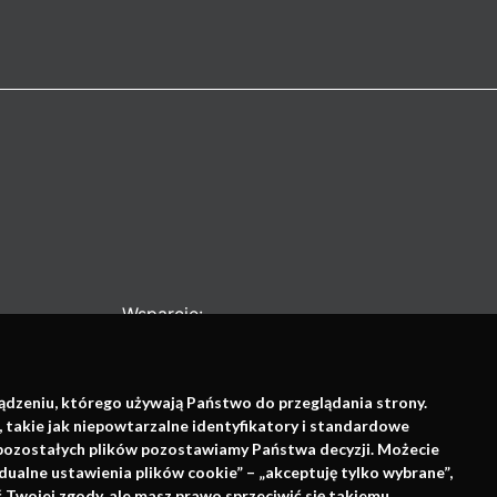
Wsparcie:
ządzeniu, którego używają Państwo do przeglądania strony.
, takie jak niepowtarzalne identyfikatory i standardowe
e pozostałych plików pozostawiamy Państwa decyzji. Możecie
dualne ustawienia plików cookie” – „akceptuję tylko wybrane”,
Twojej zgody, ale masz prawo sprzeciwić się takiemu