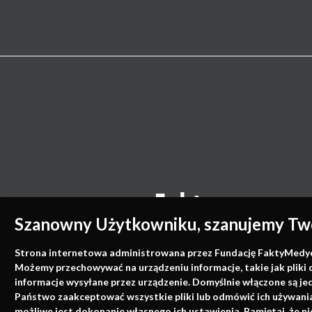
Szanowny Użytkowniku, szanujemy Two
Strona internetowa administrowana przez Fundację FaktyMedyczne
Możemy przechowywać na urządzeniu informacje, takie jak pliki 
informacje wysyłane przez urządzenie. Domyślnie włączone są je
Państwo zaakceptować wszystkie pliki lub odmówić ich używania 
możliwe jest dokonanie własnego ich ustawienia. Pamiętaj, że 