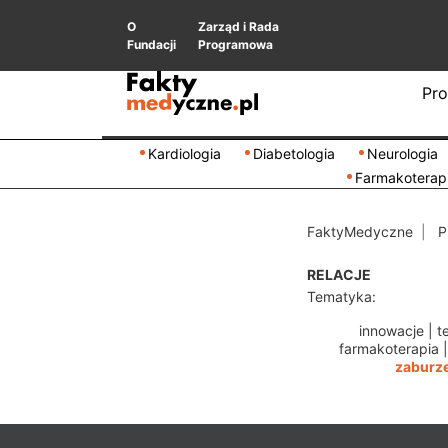
O
Zarząd i Rada
Fundacji
Programowa
Pro
Kardiologia
Diabetologia
Neurologia
Farmakoterap
FaktyMedyczne
P
RELACJE
Tematyka:
innowacje
|
t
farmakoterapia
zaburze