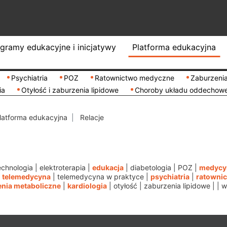
gramy edukacyjne i inicjatywy
Platforma edukacyjna
Psychiatria
POZ
Ratownictwo medyczne
Zaburzenia
ia
Otyłość i zaburzenia lipidowe
Choroby układu oddechow
latforma edukacyjna
Relacje
echnologia
|
elektroterapia
|
edukacja
|
diabetologia
|
POZ
|
medycy
|
telemedycyna
|
telemedycyna w praktyce
|
psychiatria
|
ratowni
nia metaboliczne
|
kardiologia
|
otyłość
|
zaburzenia lipidowe
|
|
w