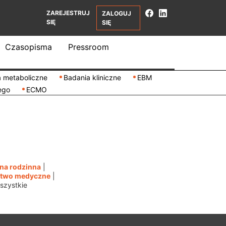
ZAREJESTRUJ
ZALOGUJ
SIĘ
SIĘ
Czasopisma
Pressroom
 metaboliczne
Badania kliniczne
EBM
ego
ECMO
na rodzinna
|
ctwo medyczne
|
szystkie