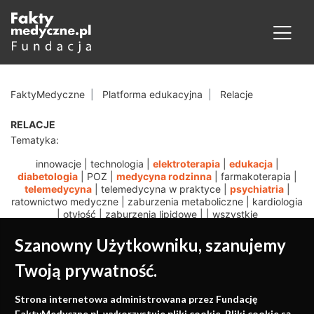
FaktyMedyczne
Platforma edukacyjna
Relacje
RELACJE
Tematyka:
innowacje
|
technologia
|
elektroterapia
|
edukacja
|
diabetologia
|
POZ
|
medycyna rodzinna
|
farmakoterapia
|
telemedycyna
|
telemedycyna w praktyce
|
psychiatria
|
ratownictwo medyczne
|
zaburzenia metaboliczne
|
kardiologia
|
otyłość
|
zaburzenia lipidowe
|
|
wszystkie
Szanowny Użytkowniku, szanujemy
Twoją prywatność.
Medycyna oparta na
Strona internetowa administrowana przez Fundację
FaktyMedyczne.pl. wykorzystuje pliki cookie. Pliki cookie są