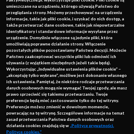
faktach
umieszczane na urządzeniu, którego używają Państwo do
Konferencje, szkolenia, e-learning, wydawnictwo
przeglądania strony. Możemy przechowywać na urządzeniu
informacje, takie jak pliki cookie, i uzyskać do nich dostęp, a
także przetwarzać dane osobowe, takie jak niepowtarzalne
identyfikatory i standardowe informacje wysyłane przez
urządzenie. Domyślnie włączone są jedynie pliki, które
umożliwiają poprawne działanie strony. Włączenie
pozostałych plików pozostawiamy Państwa decyzji. Możecie
Państwo zaakceptować wszystkie pliki lub odmówić ich
używania (z wyjątkiem niezbędnych jeżeli takie będą).
Napisz do nas
Wykorzystując „Indywidualne ustawienia plików cookie” –
„akceptuję tylko wybrane”, możliwe jest dokonanie własnego
ich ustawienia. Pamiętaj, że niektóre rodzaje przetwarzania
danych osobowych mogą nie wymagać Twojej zgody, ale masz
info@faktymedyczne.pl
prawo sprzeciwić się takiemu przetwarzaniu. Twoje
preferencje będą mieć zastosowanie tylko do tej witryny.
ul. Towarowa 2
Preferencje możesz zmienić w dowolnym momencie,
43-460 Wisła
powracając na tę witrynę. Szczegółowe informacje na temat
zasad przetwarzania Państwa danych osobowych oraz
Redakcja medyczna:
działania cookies znajdują się w
„Polityce prywatności.
ul. Wolności 338b
Polityce cookies.”