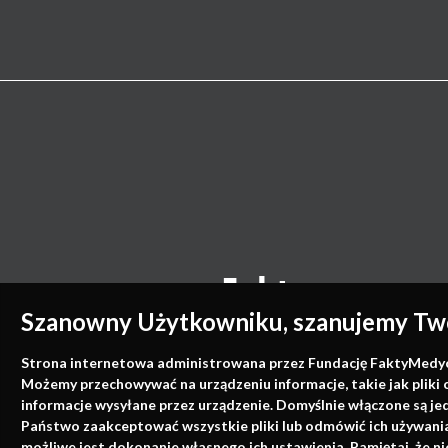
Szanowny Użytkowniku, szanujemy Two
Strona internetowa administrowana przez Fundację FaktyMedyczne
Możemy przechowywać na urządzeniu informacje, takie jak pliki 
informacje wysyłane przez urządzenie. Domyślnie włączone są je
Państwo zaakceptować wszystkie pliki lub odmówić ich używania 
możliwe jest dokonanie własnego ich ustawienia. Pamiętaj, że 