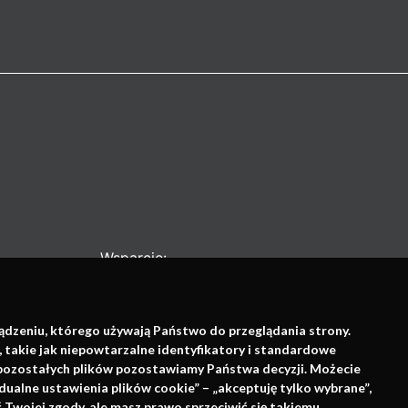
Wsparcie:
ządzeniu, którego używają Państwo do przeglądania strony.
, takie jak niepowtarzalne identyfikatory i standardowe
e pozostałych plików pozostawiamy Państwa decyzji. Możecie
dualne ustawienia plików cookie” – „akceptuję tylko wybrane”,
Twojej zgody, ale masz prawo sprzeciwić się takiemu