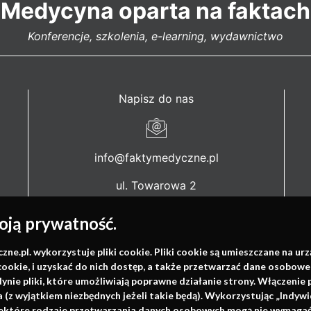
Medycyna oparta na faktach
Konferencje, szkolenia, e-learning, wydawnictwo
Napisz do nas
info@faktymedyczne.pl
ul. Towarowa 2
43-460 Wisła
ją prywatność.
Redakcja medyczna:
ul. Wolności 338b
.pl. wykorzystuje pliki cookie. Pliki cookie są umieszczane na ur
cookie, i uzyskać do nich dostęp, a także przetwarzać dane osobowe
41-800 Zabrze
dynie pliki, które umożliwiają poprawne działanie strony. Włączeni
(z wyjątkiem niezbędnych jeżeli takie będą). Wykorzystując „Indywi
Biuro Zarządu Fundacji:
niektóre rodzaje przetwarzania danych osobowych mogą nie wymagać 