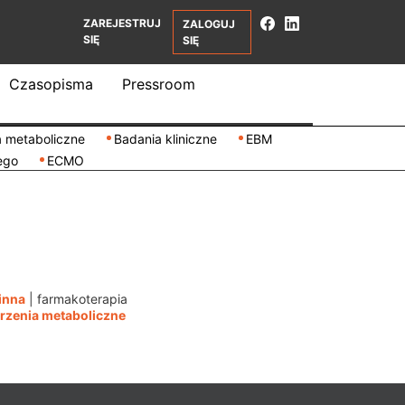
ZAREJESTRUJ
ZALOGUJ
SIĘ
SIĘ
Czasopisma
Pressroom
 metaboliczne
Badania kliniczne
EBM
ego
ECMO
inna
|
farmakoterapia
rzenia metaboliczne