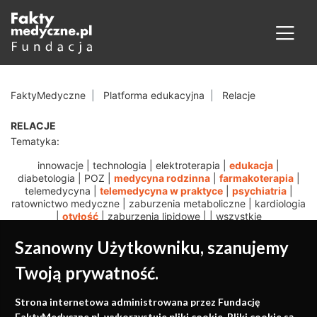
FaktyMedyczne
Platforma edukacyjna
Relacje
RELACJE
Tematyka:
innowacje
|
technologia
|
elektroterapia
|
edukacja
|
diabetologia
|
POZ
|
medycyna rodzinna
|
farmakoterapia
|
telemedycyna
|
telemedycyna w praktyce
|
psychiatria
|
ratownictwo medyczne
|
zaburzenia metaboliczne
|
kardiologia
|
otyłość
|
zaburzenia lipidowe
|
|
wszystkie
Szanowny Użytkowniku, szanujemy
Twoją prywatność.
Medycyna oparta na
Strona internetowa administrowana przez Fundację
FaktyMedyczne.pl. wykorzystuje pliki cookie. Pliki cookie są