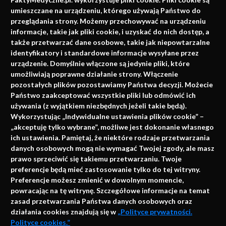
faktach
umieszczane na urządzeniu, którego używają Państwo do
Konferencje, szkolenia, e-learning, wydawnictwo
przeglądania strony. Możemy przechowywać na urządzeniu
informacje, takie jak pliki cookie, i uzyskać do nich dostęp, a
także przetwarzać dane osobowe, takie jak niepowtarzalne
identyfikatory i standardowe informacje wysyłane przez
urządzenie. Domyślnie włączone są jedynie pliki, które
umożliwiają poprawne działanie strony. Włączenie
pozostałych plików pozostawiamy Państwa decyzji. Możecie
Państwo zaakceptować wszystkie pliki lub odmówić ich
używania (z wyjątkiem niezbędnych jeżeli takie będą).
Napisz do nas
Wykorzystując „Indywidualne ustawienia plików cookie” –
„akceptuję tylko wybrane”, możliwe jest dokonanie własnego
ich ustawienia. Pamiętaj, że niektóre rodzaje przetwarzania
danych osobowych mogą nie wymagać Twojej zgody, ale masz
info@faktymedyczne.pl
prawo sprzeciwić się takiemu przetwarzaniu. Twoje
preferencje będą mieć zastosowanie tylko do tej witryny.
ul. Towarowa 2
Preferencje możesz zmienić w dowolnym momencie,
43-460 Wisła
powracając na tę witrynę. Szczegółowe informacje na temat
zasad przetwarzania Państwa danych osobowych oraz
Redakcja medyczna:
działania cookies znajdują się w
„Polityce prywatności.
ul. Wolności 338b
Polityce cookies.”