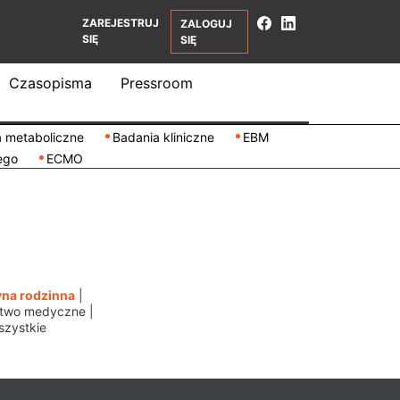
ZAREJESTRUJ
ZALOGUJ
SIĘ
SIĘ
Czasopisma
Pressroom
 metaboliczne
Badania kliniczne
EBM
ego
ECMO
na rodzinna
|
ctwo medyczne
|
szystkie