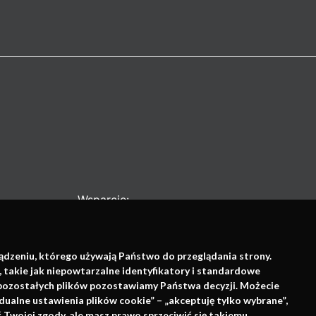
Wsparcie:
ządzeniu, którego używają Państwo do przeglądania strony.
, takie jak niepowtarzalne identyfikatory i standardowe
e pozostałych plików pozostawiamy Państwa decyzji. Możecie
dualne ustawienia plików cookie” – „akceptuję tylko wybrane”,
Twojej zgody, ale masz prawo sprzeciwić się takiemu