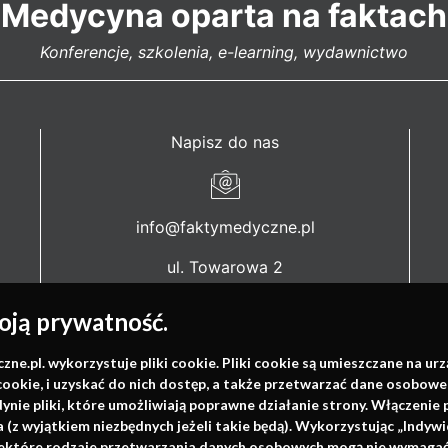
Medycyna oparta na faktach
Konferencje, szkolenia, e-learning, wydawnictwo
Napisz do nas
info@faktymedyczne.pl
ul. Towarowa 2
43-460 Wisła
ją prywatność.
Redakcja medyczna:
ul. Wolności 338b
.pl. wykorzystuje pliki cookie. Pliki cookie są umieszczane na ur
cookie, i uzyskać do nich dostęp, a także przetwarzać dane osobowe
41-800 Zabrze
dynie pliki, które umożliwiają poprawne działanie strony. Włączeni
(z wyjątkiem niezbędnych jeżeli takie będą). Wykorzystując „Indywi
Biuro Zarządu Fundacji:
niektóre rodzaje przetwarzania danych osobowych mogą nie wymagać 