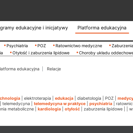
gramy edukacyjne i inicjatywy
Platforma edukacyjna
Psychiatria
POZ
Ratownictwo medyczne
Zaburzenia
ia
Otyłość i zaburzenia lipidowe
Choroby układu oddechow
latforma edukacyjna
Relacje
echnologia
|
elektroterapia
|
edukacja
|
diabetologia
|
POZ
|
medycy
|
telemedycyna
|
telemedycyna w praktyce
|
psychiatria
|
ratowni
nia metaboliczne
|
kardiologia
|
otyłość
|
zaburzenia lipidowe
|
|
w