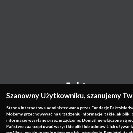
Szanowny Użytkowniku, szanujemy Two
Strona internetowa administrowana przez Fundację FaktyMedyczne
Możemy przechowywać na urządzeniu informacje, takie jak pliki 
informacje wysyłane przez urządzenie. Domyślnie włączone są je
Państwo zaakceptować wszystkie pliki lub odmówić ich używania 
możliwe jest dokonanie własnego ich ustawienia. Pamiętaj, że 