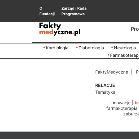
O
Zarząd i Rada
Fundacji
Programowa
Pro
Kardiologia
Diabetologia
Neurologia
Farmakoterap
FaktyMedyczne
P
RELACJE
Tematyka:
innowacje
|
t
farmakoterapia
zaburze