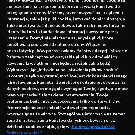
faktach
umieszczane na urządzeniu, którego używają Państwo do
Konferencje, szkolenia, e-learning, wydawnictwo
przeglądania strony. Możemy przechowywać na urządzeniu
informacje, takie jak pliki cookie, i uzyskać do nich dostęp, a
także przetwarzać dane osobowe, takie jak niepowtarzalne
identyfikatory i standardowe informacje wysyłane przez
urządzenie. Domyślnie włączone są jedynie pliki, które
umożliwiają poprawne działanie strony. Włączenie
pozostałych plików pozostawiamy Państwa decyzji. Możecie
Państwo zaakceptować wszystkie pliki lub odmówić ich
używania (z wyjątkiem niezbędnych jeżeli takie będą).
Napisz do nas
Wykorzystując „Indywidualne ustawienia plików cookie” –
„akceptuję tylko wybrane”, możliwe jest dokonanie własnego
ich ustawienia. Pamiętaj, że niektóre rodzaje przetwarzania
danych osobowych mogą nie wymagać Twojej zgody, ale masz
info@faktymedyczne.pl
prawo sprzeciwić się takiemu przetwarzaniu. Twoje
preferencje będą mieć zastosowanie tylko do tej witryny.
ul. Towarowa 2
Preferencje możesz zmienić w dowolnym momencie,
43-460 Wisła
powracając na tę witrynę. Szczegółowe informacje na temat
zasad przetwarzania Państwa danych osobowych oraz
Redakcja medyczna:
działania cookies znajdują się w
„Polityce prywatności.
ul. Wolności 338b
Polityce cookies.”