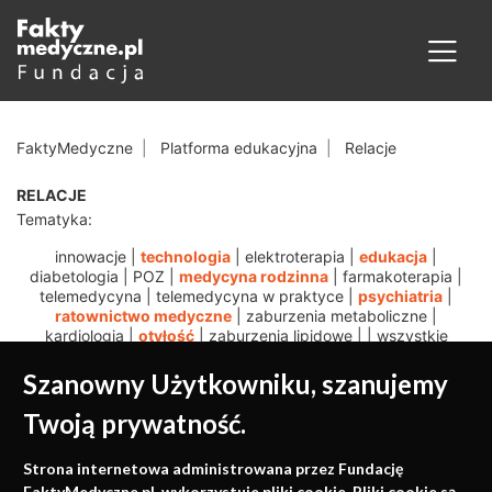
FaktyMedyczne
Platforma edukacyjna
Relacje
RELACJE
Tematyka:
innowacje
|
technologia
|
elektroterapia
|
edukacja
|
diabetologia
|
POZ
|
medycyna rodzinna
|
farmakoterapia
|
telemedycyna
|
telemedycyna w praktyce
|
psychiatria
|
ratownictwo medyczne
|
zaburzenia metaboliczne
|
kardiologia
|
otyłość
|
zaburzenia lipidowe
|
|
wszystkie
Szanowny Użytkowniku, szanujemy
Twoją prywatność.
Medycyna oparta na
Strona internetowa administrowana przez Fundację
FaktyMedyczne.pl. wykorzystuje pliki cookie. Pliki cookie są