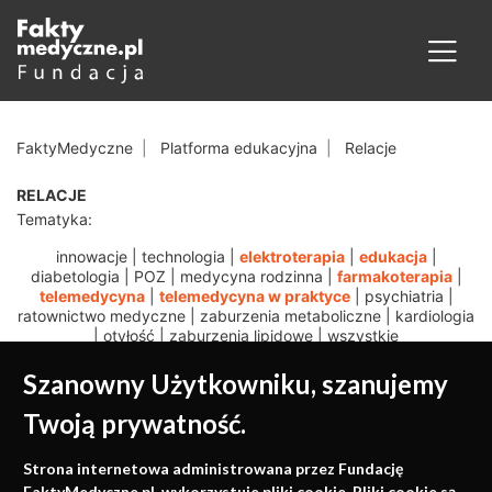
FaktyMedyczne
Platforma edukacyjna
Relacje
RELACJE
Tematyka:
innowacje
|
technologia
|
elektroterapia
|
edukacja
|
diabetologia
|
POZ
|
medycyna rodzinna
|
farmakoterapia
|
telemedycyna
|
telemedycyna w praktyce
|
psychiatria
|
ratownictwo medyczne
|
zaburzenia metaboliczne
|
kardiologia
|
otyłość
|
zaburzenia lipidowe
|
wszystkie
Szanowny Użytkowniku, szanujemy
Twoją prywatność.
Medycyna oparta na
Strona internetowa administrowana przez Fundację
FaktyMedyczne.pl. wykorzystuje pliki cookie. Pliki cookie są