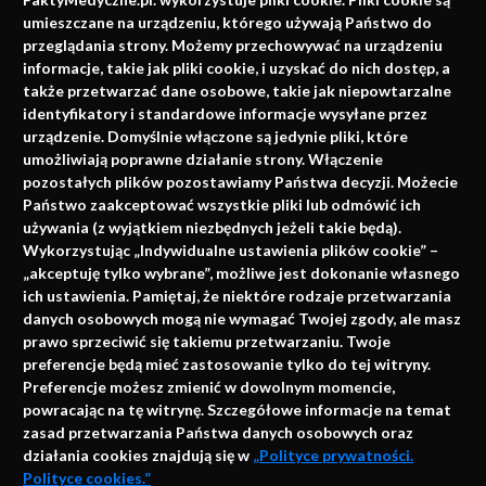
faktach
umieszczane na urządzeniu, którego używają Państwo do
Konferencje, szkolenia, e-learning, wydawnictwo
przeglądania strony. Możemy przechowywać na urządzeniu
informacje, takie jak pliki cookie, i uzyskać do nich dostęp, a
także przetwarzać dane osobowe, takie jak niepowtarzalne
identyfikatory i standardowe informacje wysyłane przez
urządzenie. Domyślnie włączone są jedynie pliki, które
umożliwiają poprawne działanie strony. Włączenie
pozostałych plików pozostawiamy Państwa decyzji. Możecie
Państwo zaakceptować wszystkie pliki lub odmówić ich
używania (z wyjątkiem niezbędnych jeżeli takie będą).
Napisz do nas
Wykorzystując „Indywidualne ustawienia plików cookie” –
„akceptuję tylko wybrane”, możliwe jest dokonanie własnego
ich ustawienia. Pamiętaj, że niektóre rodzaje przetwarzania
danych osobowych mogą nie wymagać Twojej zgody, ale masz
info@faktymedyczne.pl
prawo sprzeciwić się takiemu przetwarzaniu. Twoje
preferencje będą mieć zastosowanie tylko do tej witryny.
ul. Towarowa 2
Preferencje możesz zmienić w dowolnym momencie,
43-460 Wisła
powracając na tę witrynę. Szczegółowe informacje na temat
zasad przetwarzania Państwa danych osobowych oraz
Redakcja medyczna:
działania cookies znajdują się w
„Polityce prywatności.
ul. Wolności 338b
Polityce cookies.”