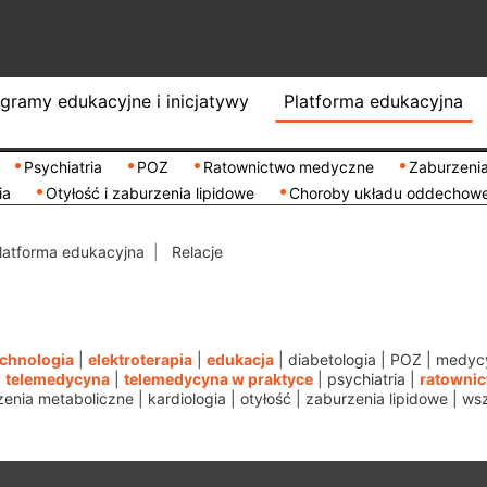
gramy edukacyjne i inicjatywy
Platforma edukacyjna
Psychiatria
POZ
Ratownictwo medyczne
Zaburzenia
ia
Otyłość i zaburzenia lipidowe
Choroby układu oddechow
latforma edukacyjna
Relacje
echnologia
|
elektroterapia
|
edukacja
|
diabetologia
|
POZ
|
medycy
|
telemedycyna
|
telemedycyna w praktyce
|
psychiatria
|
ratowni
zenia metaboliczne
|
kardiologia
|
otyłość
|
zaburzenia lipidowe
|
wsz