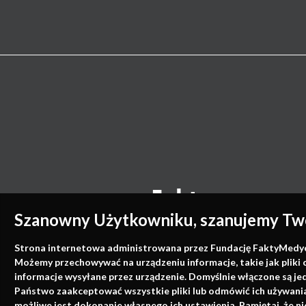
Szanowny Użytkowniku, szanujemy Two
Strona internetowa administrowana przez Fundację FaktyMedyczne
Możemy przechowywać na urządzeniu informacje, takie jak pliki 
informacje wysyłane przez urządzenie. Domyślnie włączone są je
Państwo zaakceptować wszystkie pliki lub odmówić ich używania 
możliwe jest dokonanie własnego ich ustawienia. Pamiętaj, że 