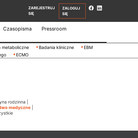
ZAREJESTRUJ
ZALOGUJ
SIĘ
SIĘ
Czasopisma
Pressroom
 metaboliczne
Badania kliniczne
EBM
ego
ECMO
na rodzinna
|
ctwo medyczne
|
ystkie