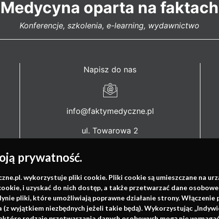
Medycyna oparta na faktach
Konferencje, szkolenia, e-learning, wydawnictwo
Napisz do nas
info@faktymedyczne.pl
ul. Towarowa 2
43-460 Wisła
ją prywatność.
Redakcja medyczna:
ul. Wolności 338b
.pl. wykorzystuje pliki cookie. Pliki cookie są umieszczane na ur
cookie, i uzyskać do nich dostęp, a także przetwarzać dane osobowe
41-800 Zabrze
dynie pliki, które umożliwiają poprawne działanie strony. Włączeni
(z wyjątkiem niezbędnych jeżeli takie będą). Wykorzystując „Indywi
Biuro Zarządu Fundacji:
niektóre rodzaje przetwarzania danych osobowych mogą nie wymagać 