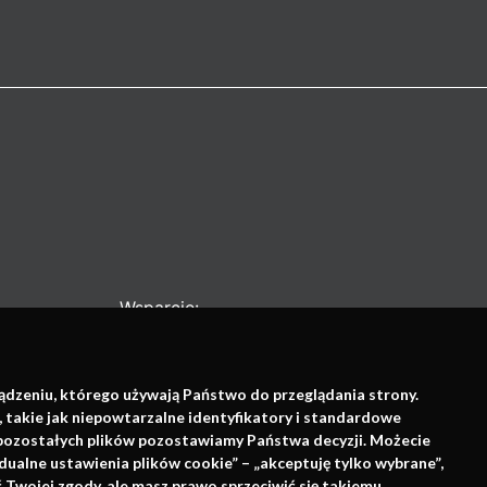
Wsparcie:
ządzeniu, którego używają Państwo do przeglądania strony.
, takie jak niepowtarzalne identyfikatory i standardowe
e pozostałych plików pozostawiamy Państwa decyzji. Możecie
dualne ustawienia plików cookie” – „akceptuję tylko wybrane”,
Twojej zgody, ale masz prawo sprzeciwić się takiemu