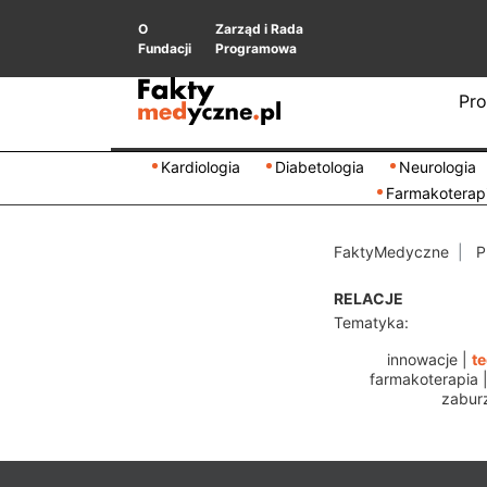
O
Zarząd i Rada
Fundacji
Programowa
Pro
Kardiologia
Diabetologia
Neurologia
Farmakoterap
FaktyMedyczne
P
RELACJE
Tematyka:
innowacje
|
t
farmakoterapia
zabur