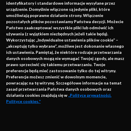
identyfikatory i standardowe informacje wysyłane przez
urządzenie. Domyślnie włączone są jedynie pliki, które
umożliwiają poprawne działanie strony. Włączenie
pozostałych plików pozostawiamy Państwa decyzji. Możecie
Państwo zaakceptować wszystkie pliki lub odmówić ich
używania (z wyjątkiem niezbędnych jeżeli takie będą).
Napisz do nas
Wykorzystując „Indywidualne ustawienia plików cookie” –
„akceptuję tylko wybrane”, możliwe jest dokonanie własnego
ich ustawienia. Pamiętaj, że niektóre rodzaje przetwarzania
danych osobowych mogą nie wymagać Twojej zgody, ale masz
info@faktymedyczne.pl
prawo sprzeciwić się takiemu przetwarzaniu. Twoje
preferencje będą mieć zastosowanie tylko do tej witryny.
ul. Towarowa 2
Preferencje możesz zmienić w dowolnym momencie,
43-460 Wisła
powracając na tę witrynę. Szczegółowe informacje na temat
zasad przetwarzania Państwa danych osobowych oraz
Redakcja medyczna:
działania cookies znajdują się w
„Polityce prywatności.
ul. Wolności 338b
Polityce cookies.”
41-800 Zabrze
Biuro Zarządu Fundacji:
AKCEPTUJĘ
ul. Rodawska 26
Strona korzysta z plików cookies i innych technologii