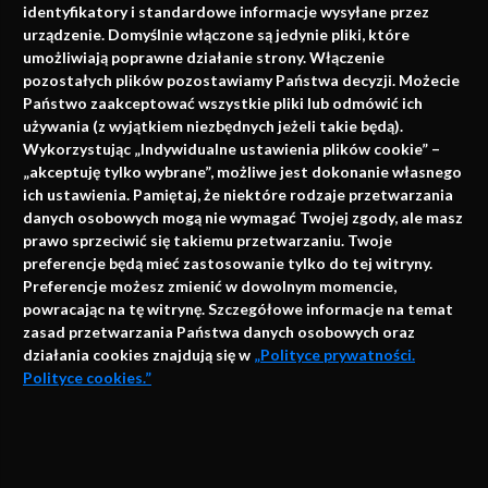
identyfikatory i standardowe informacje wysyłane przez
urządzenie. Domyślnie włączone są jedynie pliki, które
umożliwiają poprawne działanie strony. Włączenie
pozostałych plików pozostawiamy Państwa decyzji. Możecie
Państwo zaakceptować wszystkie pliki lub odmówić ich
używania (z wyjątkiem niezbędnych jeżeli takie będą).
Napisz do nas
Wykorzystując „Indywidualne ustawienia plików cookie” –
„akceptuję tylko wybrane”, możliwe jest dokonanie własnego
ich ustawienia. Pamiętaj, że niektóre rodzaje przetwarzania
danych osobowych mogą nie wymagać Twojej zgody, ale masz
info@faktymedyczne.pl
prawo sprzeciwić się takiemu przetwarzaniu. Twoje
preferencje będą mieć zastosowanie tylko do tej witryny.
ul. Towarowa 2
Preferencje możesz zmienić w dowolnym momencie,
43-460 Wisła
powracając na tę witrynę. Szczegółowe informacje na temat
zasad przetwarzania Państwa danych osobowych oraz
Redakcja medyczna:
działania cookies znajdują się w
„Polityce prywatności.
ul. Wolności 338b
Polityce cookies.”
41-800 Zabrze
Biuro Zarządu Fundacji:
AKCEPTUJĘ
ul. Rodawska 26
Strona korzysta z plików cookies i innych technologii