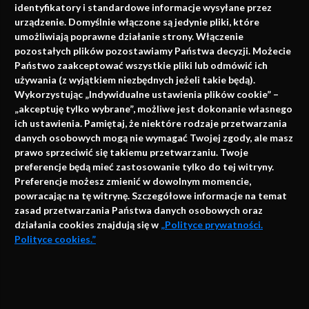
identyfikatory i standardowe informacje wysyłane przez
urządzenie. Domyślnie włączone są jedynie pliki, które
umożliwiają poprawne działanie strony. Włączenie
pozostałych plików pozostawiamy Państwa decyzji. Możecie
Państwo zaakceptować wszystkie pliki lub odmówić ich
używania (z wyjątkiem niezbędnych jeżeli takie będą).
Napisz do nas
Wykorzystując „Indywidualne ustawienia plików cookie” –
„akceptuję tylko wybrane”, możliwe jest dokonanie własnego
ich ustawienia. Pamiętaj, że niektóre rodzaje przetwarzania
danych osobowych mogą nie wymagać Twojej zgody, ale masz
info@faktymedyczne.pl
prawo sprzeciwić się takiemu przetwarzaniu. Twoje
preferencje będą mieć zastosowanie tylko do tej witryny.
ul. Towarowa 2
Preferencje możesz zmienić w dowolnym momencie,
43-460 Wisła
powracając na tę witrynę. Szczegółowe informacje na temat
zasad przetwarzania Państwa danych osobowych oraz
Redakcja medyczna:
działania cookies znajdują się w
„Polityce prywatności.
ul. Wolności 338b
Polityce cookies.”
41-800 Zabrze
Biuro Zarządu Fundacji:
AKCEPTUJĘ
ul. Rodawska 26
Strona korzysta z plików cookies i innych technologii