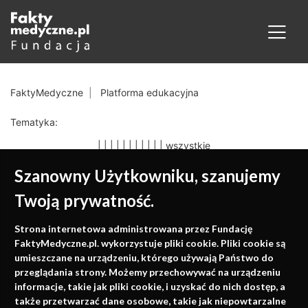
FaktyMedyczne
Platforma edukacyjna
Tematyka:
|
|
|
|
|
|
|
|
|
|
|
wszystkie
Szanowny Użytkowniku, szanujemy
Twoją prywatność.
Medycyna oparta na
Strona internetowa administrowana przez Fundację
faktach
FaktyMedyczne.pl. wykorzystuje pliki cookie. Pliki cookie są
umieszczane na urządzeniu, którego używają Państwo do
Konferencje, szkolenia, e-learning, wydawnictwo
przeglądania strony. Możemy przechowywać na urządzeniu
informacje, takie jak pliki cookie, i uzyskać do nich dostęp, a
także przetwarzać dane osobowe, takie jak niepowtarzalne